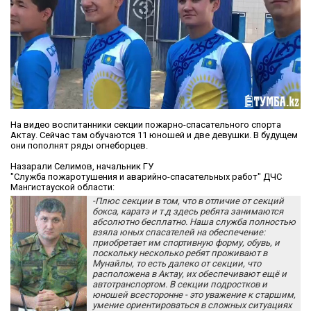
На видео воспитанники секции пожарно-спасательного спорта
Актау. Сейчас там обучаются 11 юношей и две девушки. В будущем
они пополнят ряды огнеборцев.
Назарали Селимов, начальник ГУ
"Служба пожаротушения и аварийно-спасательных работ" ДЧС
Мангистауской области:
-Плюс секции в том, что в отличие от секций
бокса, каратэ и т.д здесь ребята занимаются
абсолютно бесплатно. Наша служба полностью
взяла юных спасателей на обеспечение:
приобретает им спортивную форму, обувь, и
поскольку несколько ребят проживают в
Мунайлы, то есть далеко от секции, что
расположена в Актау, их обеспечивают ещё и
автотранспортом. В секции подростков и
юношей всесторонне - это уважение к старшим,
умение ориентироваться в сложных ситуациях