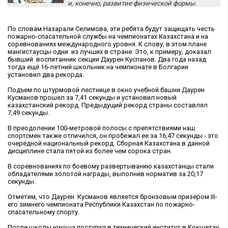
и, конечно, развитие физической формы.
По словам Назарали Селимова, эти ребята будут защищать честь
пожарно-спасательной службы на чемпионатах Казахстана и на
соревнованиях международного уровня. К слову, в этом плане
мангистаусцы одни из лучших в стране. Это, к примеру, доказал
бывший воспитанник секции Даурен Куспанов. Два года назад
тогда ещё 16-летний школьник на чемпионате в Болгарии
установил два рекорда.
Подъем по штурмовой лестнице в окно учебной башни Даурен
Кусманов прошел за 7,41 секунды и установил новый
казахстанский рекорд. Предыдущий рекорд страны составлял
7,49 секунды.
В преодолении 100-метровой полосы с препятствиями наш
спортсмен также отличился, он пробежал ее за 16,47 секунды - это
очередной национальный рекорд. Сборная Казахстана в данной
дисциплине стала пятой из более чем сорока стран.
В соревнованиях по боевому развертыванию казахстанцы стали
обладателями золотой награды, выполнив норматив за 20,17
секунды.
Отметим, что Даурен Кусманов является бронзовым призером III-
его зимнего чемпионата Республики Казахстан по пожарно-
спасательному спорту.
После школы юноша поступил в технический институт в Кокшетау