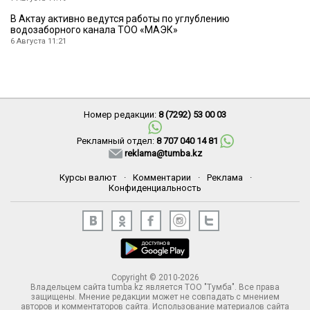
В Актау активно ведутся работы по углублению
водозаборного канала ТОО «МАЭК»
6 Августа 11:21
Номер редакции:
8 (7292) 53 00 03
Рекламный отдел:
8 707 040 14 81
reklama@tumba.kz
Курсы валют
·
Комментарии
·
Реклама
·
Конфиденциальность
Copyright © 2010-2026
Владельцем сайта tumba.kz является ТОО "Тумба". Все права
защищены. Мнение редакции может не совпадать с мнением
авторов и комментаторов сайта. Использование материалов сайта