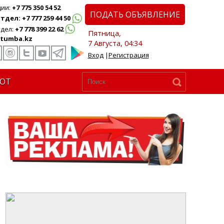
ции:
+7 775 350 54 52
ПОДАТЬ ОБЪЯВЛЕНИЕ
дел: +7 777 259 44 50
дел:
+7 778 399 22 62
Пятница,
tumba.kz
7 Августа, 04:34
Вход
|
Регистрация
ЮТ