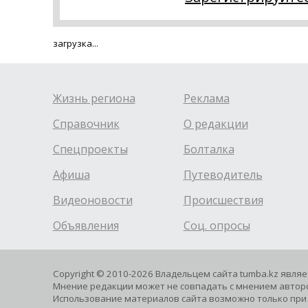
загрузка...
Жизнь региона
Реклама
Справочник
О редакции
Спецпроекты
Болталка
Афиша
Путеводитель
Видеоновости
Происшествия
Объявления
Соц. опросы
Copyright © 2010-2026 Владельцем сайта tumba.kz явля
Мнение редакции может не совпадать с мнением авторо
Использование материалов сайта возможно только при 