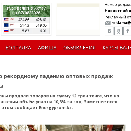
Номер редак
Курс валют в Актау
Новостной от
на
07/08/2026
Рекламный от
424.86
428.61
reklama@
514.3
519.05
5.83
6.01
БОЛТАЛКА
АФИША
ОБЪЯВЛЕНИЯ
КУРСЫ ВАЛ
по рекордному падению оптовых продаж
ия
ны продали товаров на сумму 12 трлн тенге, что на
ажении объём упал на 10,3% за год. Заметнее всех
 этом сообщает Еnergyprom.kz.