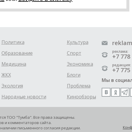
Политика
Культура
reklam
реклама:
Образование
Спорт
+7 778 
Медицина
Экономика
редакция:
+7 775 
ЖКХ
Блоги
Мы в социал
Экология
Проблема
Народные новости
Кинообзоры
ется ТОО "Тумба". Все права защищены.
в и комментаторов сайта.
Конф
наличии письменного согласия редакции.