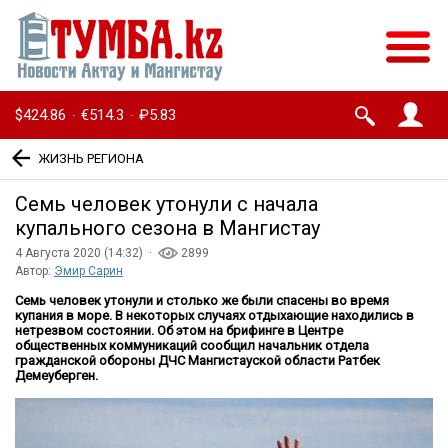
$424.86
€514.3
₽5.83
·
·
ЖИЗНЬ РЕГИОНА
Семь человек утонули с начала
купального сезона в Мангистау
4 Августа 2020 (14:32) ·
2899
Автор:
Эмир Сарин
Семь человек утонули и столько же были спасены во время
купания в море. В некоторых случаях отдыхающие находились в
нетрезвом состоянии. Об этом на брифинге в Центре
общественных коммуникаций сообщил начальник отдела
гражданской обороны ДЧС Мангистауской области Ратбек
Демеуберген.