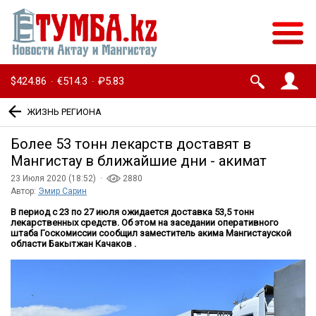
$424.86
€514.3
₽5.83
·
·
ЖИЗНЬ РЕГИОНА
Более 53 тонн лекарств доставят в
Мангистау в ближайшие дни - акимат
23 Июля 2020 (18:52) ·
2880
Автор:
Эмир Сарин
В период с 23 по 27 июля ожидается доставка 53,5 тонн
лекарственных средств. Об этом на заседании оперативного
штаба Госкомиссии сообщил заместитель акима Мангистауской
области Бакытжан Качаков .