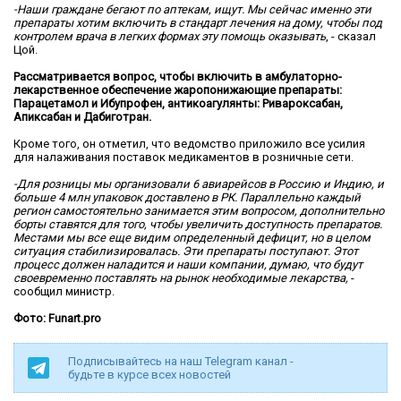
-Наши граждане бегают по аптекам, ищут. Мы сейчас именно эти
препараты хотим включить в стандарт лечения на дому, чтобы под
контролем врача в легких формах эту помощь оказывать
, - сказал
Цой.
Рассматривается вопрос, чтобы включить в амбулаторно-
лекарственное обеспечение жаропонижающие препараты:
Парацетамол и Ибупрофен, антикоагулянты: Ривароксабан,
Апиксабан и Дабиготран.
Кроме того, он отметил, что ведомство приложило все усилия
для налаживания поставок медикаментов в розничные сети.
-Для розницы мы организовали 6 авиарейсов в Россию и Индию, и
больше 4 млн упаковок доставлено в РК. Параллельно каждый
регион самостоятельно занимается этим вопросом, дополнительно
борты ставятся для того, чтобы увеличить доступность препаратов.
Местами мы все еще видим определенный дефицит, но в целом
ситуация стабилизировалась. Эти препараты поступают. Этот
процесс должен наладится и наши компании, думаю, что будут
своевременно поставлять на рынок необходимые лекарства,
-
сообщил министр.
Фото: Funart.pro
Подписывайтесь на наш Telegram канал -
будьте в курсе всех новостей