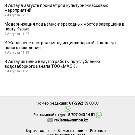
В Актау в августе пройдет ряд культурно-массовых
мероприятий
7 Августа 12:51
Модернизация подъемно-переходных мостов завершена в
порту Курык
7 Августа 11:27
В Жанаозене построят междисциплинарный IT-колледж
нового поколения
7 Августа 11:19
В Актау активно ведутся работы по углублению
водозаборного канала ТОО «МАЭК»
6 Августа 11:21
Номер редакции:
8 (7292) 53 00 03
Рекламный отдел:
8 707 040 14 81
reklama@tumba.kz
Курсы валют
·
Комментарии
·
Реклама
·