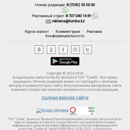
Номер редакции:
8 (7292) 53 00 03
Рекламный отдел:
8 707 040 14 81
reklama@tumba.kz
Курсы валют
·
Комментарии
·
Реклама
·
Конфиденциальность
Copyright © 2010-2026
Владельцем сайта tumba.kz является ТОО "Тумба". Все права
защищены. Мнение редакции может не совпадать с мнением
авторов и комментаторов сайта. Использование материалов сайта
возможно только при наличии письменного согласия редакции.
полная версия сайта
ТОО "Тумба". Директор: Фещенко Елена Владимировна, Интернет-ресурс tumba.kz
зарегистрирован в Комитете госудаственного контроля в области связи,
информации и средств массовой информации в качестве информационного
агентства "Tumba.kz" под №16444-ИА от 13.04.2017г. и относятся к