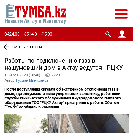
$424.86
€514.3
₽5.83
·
·
ЖИЗНЬ РЕГИОНА
Работы по подключению газа в
нашумевший дом в Актау ведутся - РЦКУ
13 Июля 2020 (18:40) ·
2728
Автор:
Руслан Миниханов
После поступления сигнала об экстренном отключении газа в
доме, где злоумышленники удерживали заложницу, работники
службы технического обслуживания внутридомового газового
оборудования ТОО "РЦКУ Актау" приступили к работе. Об этом
"Тумбе" сообщили в компании.