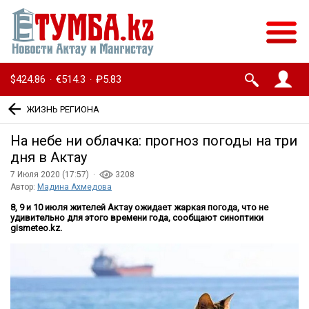
$424.86
€514.3
₽5.83
·
·
ЖИЗНЬ РЕГИОНА
На небе ни облачка: прогноз погоды на три
дня в Актау
7 Июля 2020 (17:57) ·
3208
Автор:
Мадина Ахмедова
8, 9 и 10 июля жителей Актау ожидает жаркая погода, что не
удивительно для этого времени года, сообщают синоптики
gismeteo.kz.