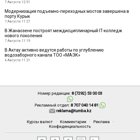
7 Августа 12:51
Модернизация подъемно-переходных мостов завершена в
порту Курык
7 Августа 11:27
В Жанаозене построят междисциплинарный IT-колледж
нового поколения
7 Августа 11:19
В Актау активно ведутся работы по углублению
водозаборного канала ТОО «МАЭК»
6 Августа 11:21
Номер редакции:
8 (7292) 53 00 03
Рекламный отдел:
8 707 040 14 81
reklama@tumba.kz
Курсы валют
·
Комментарии
·
Реклама
·
Конфиденциальность