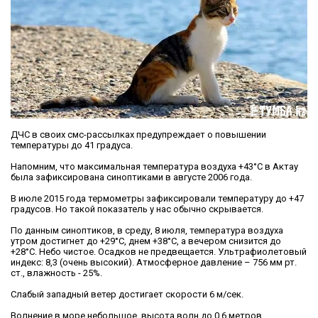
ДЧС в своих смс-рассылках предупреждает о повышении
температуры до 41 градуса.
Напомним, что максимальная температура воздуха +43°С в Актау
была зафиксирована синоптиками в августе 2006 года.
В июле 2015 года термометры зафиксировали температуру до +47
градусов. Но такой показатель у нас обычно скрывается.
По данным синоптиков, в среду, 8 июля, температура воздуха
утром достигнет до +29°С, днем +38°С, а вечером снизится до
+28°С. Небо чистое. Осадков не предвещается. Ультрафиолетовый
индекс: 8,3 (очень высокий). Атмосферное давление – 756 мм рт.
ст., влажность - 25%.
Слабый западный ветер достигает скорости 6 м/сек.
Волнение в море небольшое, высота волн до 0,6 метров.