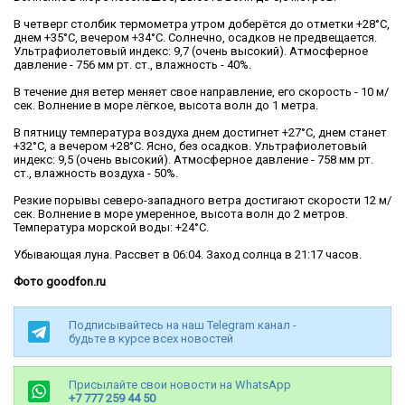
В четверг столбик термометра утром доберётся до отметки +28°С,
днем +35°С, вечером +34°С. Солнечно, осадков не предвещается.
Ультрафиолетовый индекс: 9,7 (очень высокий). Атмосферное
давление - 756 мм рт. ст., влажность - 40%.
В течение дня ветер меняет свое направление, его скорость - 10 м/
сек. Волнение в море лёгкое, высота волн до 1 метра.
В пятницу температура воздуха днем достигнет +27°С, днем станет
+32°С, а вечером +28°С. Ясно, без осадков. Ультрафиолетовый
индекс: 9,5 (очень высокий). Атмосферное давление - 758 мм рт.
ст., влажность воздуха - 50%.
Резкие порывы северо-западного ветра достигают скорости 12 м/
сек. Волнение в море умеренное, высота волн до 2 метров.
Температура морской воды: +24°C.
Убывающая луна. Рассвет в 06:04. Заход солнца в 21:17 часов.
Фото goodfon.ru
Подписывайтесь на наш Telegram канал -
будьте в курсе всех новостей
Присылайте свои новости на WhatsApp
+7 777 259 44 50