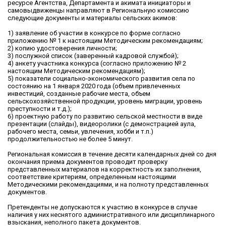
ресурсе Агентства, Департамента и акимата инициаторы и
самовыдвиженцы направляют в Региональную комиссию
следующие документы и материалы сельских акимов:
1) заявление об участии в конкурсе по форме согласно
приложению № 1 к настоящим Методическим рекомендациям;
2) копию удостоверения личности;
3) послужной список (заверенный кадровой службой);
4) анкету участника конкурса (согласно приложению № 2
настоящим Методическим рекомендациям);
5) показатели социально-экономического развития села по
состоянию на 1 января 2020 года (объем привлеченных
инвестиций, созданные рабочие места, объем
сельскохозяйственной продукции, уровень миграции, уровень
преступности и т.д.);
6) проектную работу по развитию сельской местности в виде
презентации (слайды), видеоролики (с демонстрацией аула,
рабочего места, семьи, увлечения, хобби и т.п.)
продолжительностью не более 5 минут.
Региональная комиссия в течение десяти календарных дней со дня
окончания приема документов проводит проверку
представленных материалов на корректность их заполнения,
соответствие критериям, определенным настоящими
Методическими рекомендациями, и на полноту представленных
документов.
Претенденты не допускаются к участию в конкурсе в случае
наличия у них неснятого административного или дисциплинарного
взыскания, неполного пакета документов.