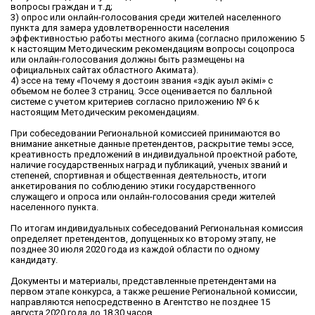
вопросы граждан и т.д;
3) опрос или онлайн-голосования среди жителей населенного
пункта для замера удовлетворенности населения
эффективностью работы местного акима (согласно приложению 5
к настоящим Методическим рекомендациям вопросы соцопроса
или онлайн-голосования должны быть размещены на
официальных сайтах областного Акимата).
4) эссе на тему «Почему я достоин звания «Үздік ауыл әкімі» с
объемом не более 3 страниц. Эссе оценивается по балльной
системе с учетом критериев согласно приложению № 6 к
настоящим Методическим рекомендациям.
При собеседовании Региональной комиссией принимаются во
внимание анкетные данные претендентов, раскрытие темы эссе,
креативность предложений в индивидуальной проектной работе,
наличие государственных наград и публикаций, ученых званий и
степеней, спортивная и общественная деятельность, итоги
анкетирования по соблюдению этики государственного
служащего и опроса или онлайн-голосования среди жителей
населенного пункта.
По итогам индивидуальных собеседований Региональная комиссия
определяет претендентов, допущенных ко второму этапу, не
позднее 30 июля 2020 года из каждой области по одному
кандидату.
Документы и материалы, представленные претендентами на
первом этапе конкурса, а также решение Региональной комиссии,
направляются непосредственно в Агентство не позднее 15
августа 2020 года до 18.30 часов.