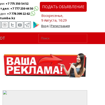
ции:
+7 775 350 54 52
ПОДАТЬ ОБЪЯВЛЕНИЕ
дел: +7 777 259 44 50
дел:
+7 778 399 22 62
Воскресенье,
tumba.kz
9 Августа, 16:29
Вход
|
Регистрация
ЮТ