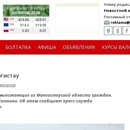
Номер редак
Курс валют в Актау
Новостной от
на
09/08/2026
Рекламный от
424.86
428.61
reklama@
514.3
519.05
5.83
6.01
БОЛТАЛКА
АФИША
ОБЪЯВЛЕНИЯ
КУРСЫ ВАЛ
гистау
ниханов
выезжающих из Мангистауской области граждан.
ботники. Об этом сообщает пресс-служба
.