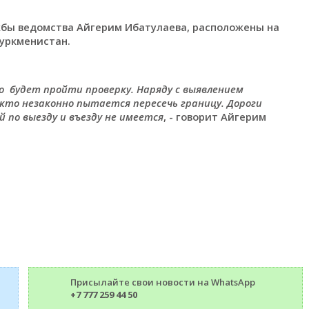
жбы ведомства Айгерим Ибатулаева, расположены на
уркменистан.
о будет пройти проверку. Наряду с выявлением
кто незаконно пытается пересечь границу. Дороги
 по выезду и въезду не имеется
, - говорит Айгерим
Присылайте свои новости на WhatsApp
+7 777 259 44 50