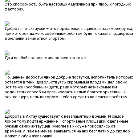
Это способность быть настоящим мужчиной при любых погодных
факторах.
Доброта по-актауски – это нормальная пацанская взаимовыручка,
при которой даже «особенным» ребятам будет оказана поддержка
в желании заниматься спортом.
Да и слабой половине человечества тоже.
Но, ценней доброты явной добрые поступки, исполнитель которых
остается в тени, довольствуясь скромными плодами дел своих.
Вот те же «особенные» дети, ради которых незнакомые им
волонтеры способны организовать целый благотворительный
рок-концерт, цель которого – сбор средств на лечение ребятам.
Доброта в Актау существует с незапамятных времен. И самое
яркое тому подтверждение – спортивные площадки, сделанные
руками самих актаусцев. Многие из них уже покосились от
времени. И, тем не менее, заниматься на них бесплатно до сих пор
может любой желающий.