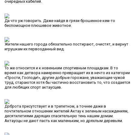
очередных кабелей.
Да что уж говорить. Даже найдя в грязи брошенное кем-то
беспомощное плюшевое животное.
Жители нашего города обязательно постирают, очистят, и вернут
игрушкам их первозданный вид.
То же относится и к новеньким спортивным площадкам. В то
время как детвора намеренно превращает их в нечто из категории
«Прости, Господи!», другие добрые горожане, уважающие чужой
труд, стараются хотя бы частично восстановить то, что создается
для любящих спорт актаусцев.
Доброта присутствует и в трепетном, а точнее даже в
почтительном отношении жителей Актау к зеленым насаждениям,
десятилетиями дарящих спасительную тень нашим домам.
Актаусцы не дают пасть как маленьким, но дряхлым деревьям.