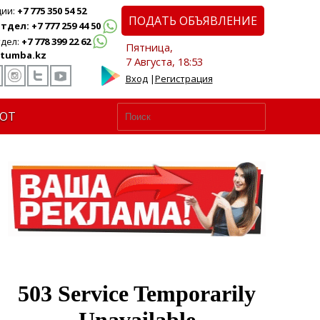
ции:
+7 775 350 54 52
ПОДАТЬ ОБЪЯВЛЕНИЕ
дел: +7 777 259 44 50
дел:
+7 778 399 22 62
Пятница,
tumba.kz
7 Августа, 18:53
Вход
|
Регистрация
ЮТ