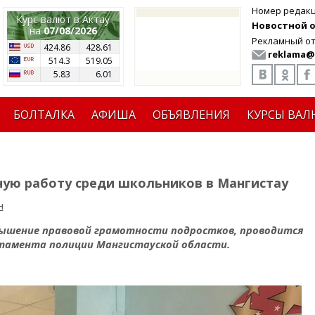
Номер редак
Курс валют в Актау
Новостной от
на
07/08/2026
Рекламный от
424.86
428.61
reklama@
514.3
519.05
5.83
6.01
БОЛТАЛКА
АФИША
ОБЪЯВЛЕНИЯ
КУРСЫ ВАЛ
ую работу среди школьников в Мангистау
н
овышение правовой грамотности подростков, проводится
ртамента полиции Мангистауской области.