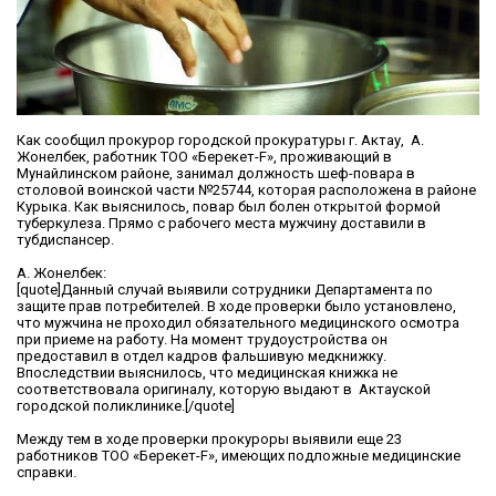
Как сообщил прокурор городской прокуратуры г. Актау, А.
Жонелбек, работник ТОО «Берекет-F», проживающий в
Мунайлинском районе, занимал должность шеф-повара в
столовой воинской части №25744, которая расположена в районе
Курыка. Как выяснилось, повар был болен открытой формой
туберкулеза. Прямо с рабочего места мужчину доставили в
тубдиспансер.
А. Жонелбек:
[quote]Данный случай выявили сотрудники Департамента по
защите прав потребителей. В ходе проверки было установлено,
что мужчина не проходил обязательного медицинского осмотра
при приеме на работу. На момент трудоустройства он
предоставил в отдел кадров фальшивую медкнижку.
Впоследствии выяснилось, что медицинская книжка не
соответствовала оригиналу, которую выдают в Актауской
городской поликлинике.[/quote]
Между тем в ходе проверки прокуроры выявили еще 23
работников ТОО «Берекет-F», имеющих подложные медицинские
справки.