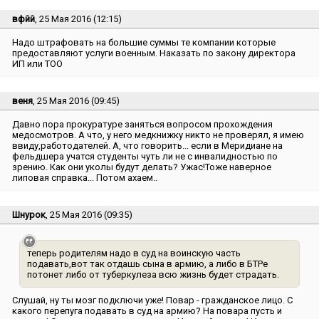
вфйй
, 25 Мая 2016 (12:15)
Надо штрафовать на большие суммы те компании которые
предоставляют услуги военным. Наказать по закону директора
ИП или ТОО
веня
, 25 Мая 2016 (09:45)
Давно пора прокуратуре заняться вопросом прохождения
медосмотров. А что, у него медкнижку никто не проверял, я имею
ввиду,работодателей. А, что говорить... если в Меридиане на
фельдшера учатся студенты чуть ли не с инвалидностью по
зрению. Как они уколы будут делать? Ужас!Тоже наверное
липовая справка... Потом ахаем..
Шнурок
, 25 Мая 2016 (09:35)
теперь родителям надо в суд на воинскую часть
подавать,вот так отдашь сына в армию, а либо в БТРе
потонет либо от туберкулеза всю жизнь будет страдать.
Слушай, ну ты мозг подключи уже! Повар - гражданское лицо. С
какого перепуга подавать в суд на армию? На повара пусть и