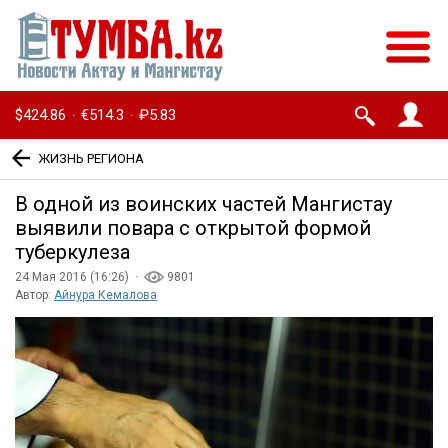
$424.86
€514.3
₽5.83
·
·
ЖИЗНЬ РЕГИОНА
В одной из воинских частей Мангистау
выявили повара с открытой формой
туберкулеза
24 Мая 2016 (16:26) ·
9801
Автор:
Айнура Кемалова