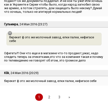
подают! Он же документы подделал. И не ной ты уже! Или хочешь
как в Украинте и Сирии чтобы было, когда народ загнобил свою
же армию, а потом стрелять, дом защищать было некому? Думай
что хочешь, только не агитируй нормальных людей!
Гульмира
, 24 Мая 2016 (23:27)
берекет ф это же молочный завод, елки палки, нифигасе
себе
Офигеть!!! Они что еще и в магазине что-то продают,ужас, надо
следить теперь за этикетками,это что за компания такая и почему
по телевидению не говорят об этом, это громкое дело
Klik
, 24 Мая 2016 (20:29)
берекет ф это же молочный завод, елки палки, нифигасе себе
1
2
3
»