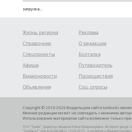
загрузка...
Жизнь региона
Реклама
Справочник
О редакции
Спецпроекты
Болталка
Афиша
Путеводитель
Видеоновости
Происшествия
Объявления
Соц. опросы
Copyright © 2010-2026 Владельцем сайта tumba.kz явля
Мнение редакции может не совпадать с мнением авторо
Использование материалов сайта возможно только при 
ТОО "Тумба". Директор: Фещенко Елена Владимировна, Интернет-ресурс tu
"Tumba.kz" под №16444-ИА от 13.04.2017г. и относятся к общедоступному