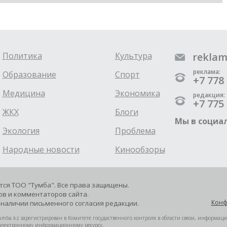
Политика
Культура
reklam
реклама:
Образование
Спорт
+7 778 
Медицина
Экономика
редакция:
+7 775 
ЖКХ
Блоги
Мы в социал
Экология
Проблема
Народные новости
Кинообзоры
ется ТОО "Тумба". Все права защищены.
в и комментаторов сайта.
Конф
наличии письменного согласия редакции.
mba.kz зарегистрирован в Комитете госудаственного контроля в области связи, информац
 электронному информационному ресурсу.