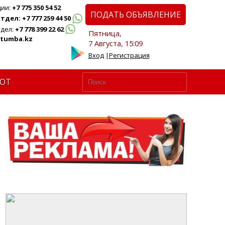
ции:
+7 775 350 54 52
ПОДАТЬ ОБЪЯВЛЕНИЕ
дел: +7 777 259 44 50
дел:
+7 778 399 22 62
Пятница,
tumba.kz
7 Августа, 15:09
Вход
|
Регистрация
ЮТ