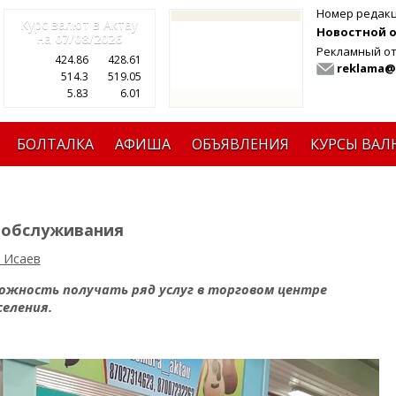
Номер редак
Курс валют в Актау
Новостной от
на
07/08/2026
Рекламный от
424.86
428.61
reklama@
514.3
519.05
5.83
6.01
БОЛТАЛКА
АФИША
ОБЪЯВЛЕНИЯ
КУРСЫ ВАЛ
ообслуживания
 Исаев
жность получать ряд услуг в торговом центре
селения.