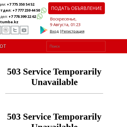
ции:
+7 775 350 54 52
ПОДАТЬ ОБЪЯВЛЕНИЕ
дел: +7 777 259 44 50
дел:
+7 778 399 22 62
Воскресенье,
tumba.kz
9 Августа, 01:23
Вход
|
Регистрация
ЮТ