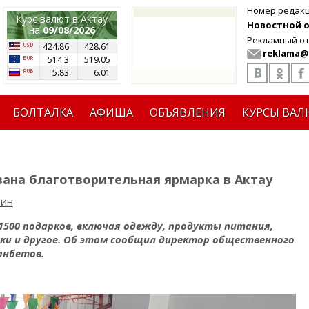
Номер редак
Курс валют в Актау
Новостной от
на
09/08/2026
Рекламный от
424.86
428.61
reklama@
514.3
519.05
5.83
6.01
БОЛТАЛКА
АФИША
ОБЪЯВЛЕНИЯ
КУРСЫ ВАЛ
вана благотворительная ярмарка в Актау
рин
1500 подарков, включая одежду, продукты питания,
шки и другое. Об этом сообщил директор общественного
анбетов.