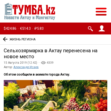
$424.86
€514.3
₽5.83
·
·
ЖИЗНЬ РЕГИОНА
Сельхозярмарка в Актау перенесена на
новое место
15 Августа 2019 (12:42) ·
4339
Автор:
Александр Исаев
Об этом сообщили в акимате города Актау.