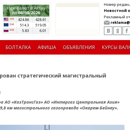
Номер редак
Курс валют в Актау
Новостной от
на
08/08/2026
Рекламный от
424.86
428.61
reklama@
514.3
519.05
5.83
6.01
БОЛТАЛКА
АФИША
ОБЪЯВЛЕНИЯ
КУРСЫ ВАЛ
рован стратегический магистральный
я
а АО «КазТрансГаз» АО «Интергаз Центральная Азия»
,8 км магистрального газопровода «Окарем-Бейнеу».