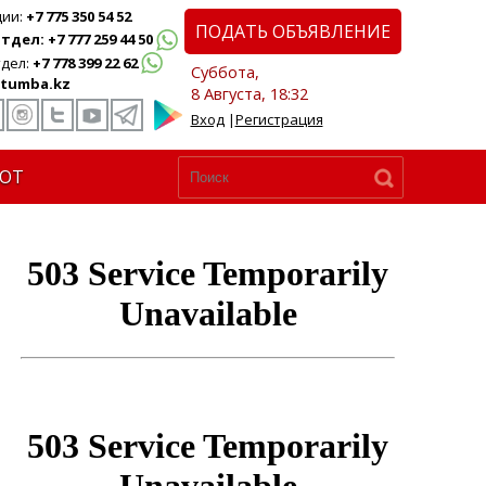
ции:
+7 775 350 54 52
ПОДАТЬ ОБЪЯВЛЕНИЕ
дел: +7 777 259 44 50
дел:
+7 778 399 22 62
Суббота,
tumba.kz
8 Августа, 18:32
Вход
|
Регистрация
ЮТ