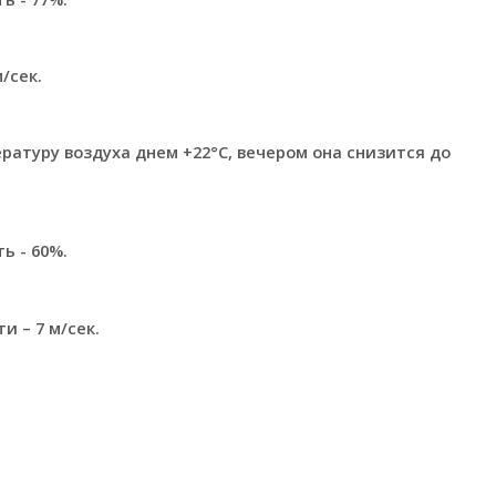
/сек.
атуру воздуха днем +22°С, вечером она снизится до
ь - 60%.
 – 7 м/сек.