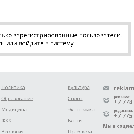
лько зарегистрированные пользователи.
сь
или
войдите в систему
Политика
Культура
reklam
реклама:
Образование
Спорт
+7 778 
Медицина
Экономика
редакция:
+7 775 
ЖКХ
Блоги
Мы в социал
Экология
Проблема