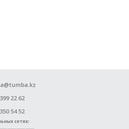
a@tumba.kz
399 22 62
350 54 52
ьных сетях: