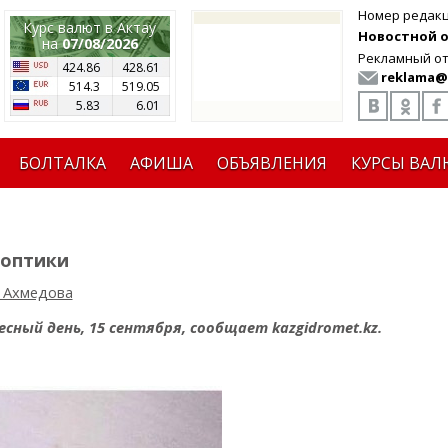
Номер редак
Курс валют в Актау
Новостной от
на
07/08/2026
Рекламный от
424.86
428.61
reklama@
514.3
519.05
5.83
6.01
БОЛТАЛКА
АФИША
ОБЪЯВЛЕНИЯ
КУРСЫ ВАЛ
ноптики
 Ахмедова
ный день, 15 сентября, сообщает kazgidromet.kz.