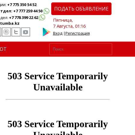
ции:
+7 775 350 54 52
ПОДАТЬ ОБЪЯВЛЕНИЕ
дел: +7 777 259 44 50
дел:
+7 778 399 22 62
Пятница,
tumba.kz
7 Августа, 01:16
Вход
|
Регистрация
ЮТ