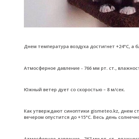
Днем температура воздуха достигнет +24°С, а бл
Атмосферное давление - 766 мм рт. ст., влажност
Южный ветер дует со скоростью – 8 м/сек.
Как утверждают синоптики gismeteo.kz, днем с
вечером опустится до +15°С. Весь день солнечн
Атмосферное давление - 767 мм рт. ст., влажност