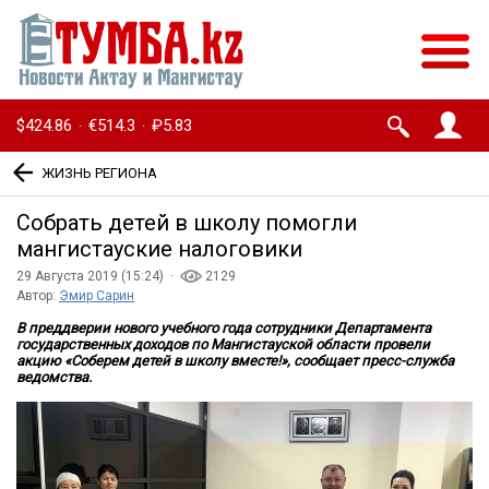
$424.86
€514.3
₽5.83
·
·
ЖИЗНЬ РЕГИОНА
Собрать детей в школу помогли
мангистауские налоговики
29 Августа 2019 (15:24) ·
2129
Автор:
Эмир Сарин
В преддверии нового учебного года сотрудники Департамента
государственных доходов по Мангистауской области провели
акцию «Соберем детей в школу вместе!», сообщает пресс-служба
ведомства.