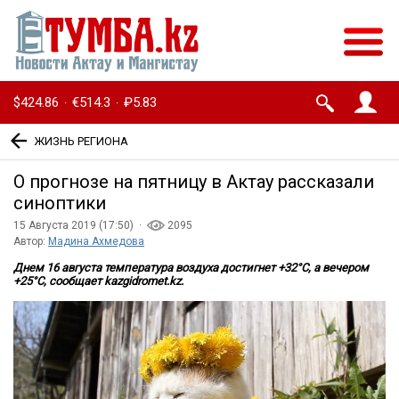
$424.86
€514.3
₽5.83
·
·
ЖИЗНЬ РЕГИОНА
О прогнозе на пятницу в Актау рассказали
синоптики
15 Августа 2019 (17:50) ·
2095
Автор:
Мадина Ахмедова
Днем 16 августа температура воздуха достигнет +32°С, а вечером
+25°С, сообщает kazgidromet.kz.