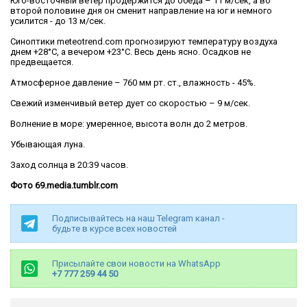
Юго-восточный ветер продержится до обеда – 11 м/сек, а во
второй половине дня он сменит направление на юг и немного
усилится - до 13 м/сек.
Синоптики meteotrend.com прогнозируют температуру воздуха
днем +28°С, а вечером +23°С. Весь день ясно. Осадков не
предвещается.
Атмосферное давление – 760 мм рт. ст., влажность - 45%.
Свежий изменчивый ветер дует со скоростью – 9 м/сек.
Волнение в море: умеренное, высота волн до 2 метров.
Убывающая луна.
Заход солнца в 20:39 часов.
Фото 69.media.tumblr.com
Подписывайтесь на наш Telegram канал -
будьте в курсе всех новостей
Присылайте свои новости на WhatsApp
+7 777 259 44 50