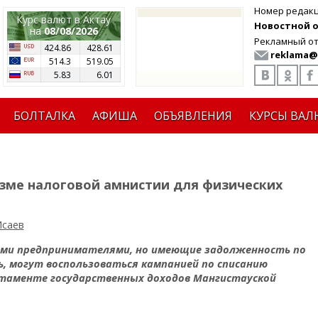
Номер редак
Курс валют в Актау
Новостной от
на
08/08/2026
Рекламный от
424.86
428.61
reklama@
514.3
519.05
5.83
6.01
БОЛТАЛКА
АФИША
ОБЪЯВЛЕНИЯ
КУРСЫ ВАЛ
изме налоговой амнистии для физических
Исаев
ыми предпринимателями, но имеющие задолженность по
, могут воспользоваться кампанией по списанию
артаменте государственных доходов Мангистауской