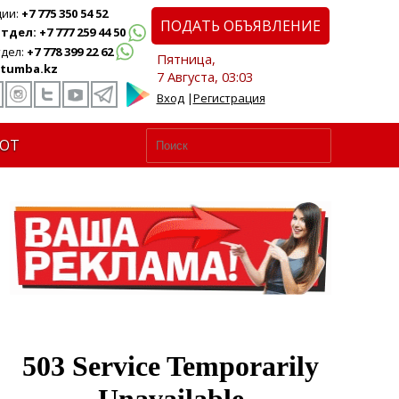
ции:
+7 775 350 54 52
ПОДАТЬ ОБЪЯВЛЕНИЕ
дел: +7 777 259 44 50
дел:
+7 778 399 22 62
Пятница,
tumba.kz
7 Августа, 03:03
Вход
|
Регистрация
ЮТ