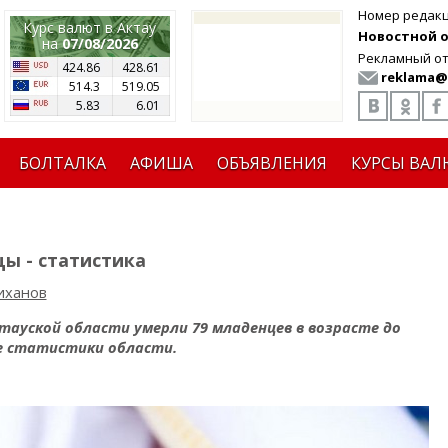
Номер редак
Курс валют в Актау
Новостной от
на
07/08/2026
Рекламный от
424.86
428.61
reklama@
514.3
519.05
5.83
6.01
БОЛТАЛКА
АФИША
ОБЪЯВЛЕНИЯ
КУРСЫ ВАЛ
ы - статистика
иханов
стауской области умерли 79 младенцев в возрасте до
е статистики области.