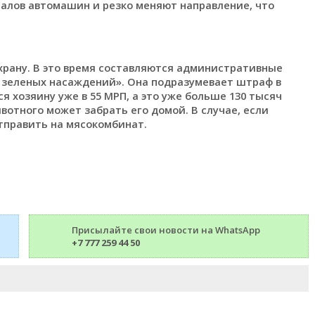
налов автомашин и резко меняют направление, что
храну. В это время составляются административные
е зеленых насаждений». Она подразумевает штраф в
 хозяину уже в 55 МРП, а это уже больше 130 тысяч
вотного может забрать его домой. В случае, если
тправить на мясокомбинат.
Присылайте свои новости на WhatsApp
+7 777 259 44 50