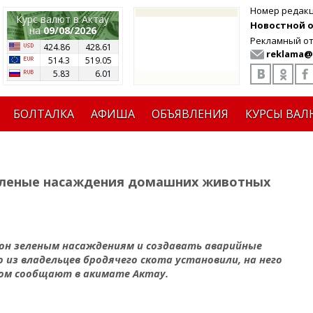
Номер редак
Курс валют в Актау
Новостной от
на
09/08/2026
Рекламный от
424.86
428.61
reklama@
514.3
519.05
5.83
6.01
БОЛТАЛКА
АФИША
ОБЪЯВЛЕНИЯ
КУРСЫ ВАЛ
еленые насаждения домашних животных
н зеленым насаждениям и создавать аварийные
 из владельцев бродячего скота установили, на него
ом сообщают в акимате Актау.