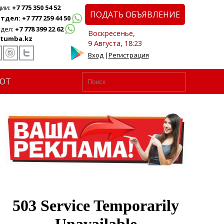
ции:
+7 775 350 54 52
ПОДАТЬ ОБЪЯВЛЕНИЕ
дел: +7 777 259 44 50
дел:
+7 778 399 22 62
Воскресенье,
tumba.kz
9 Августа, 18:23
Вход
|
Регистрация
ЮТ