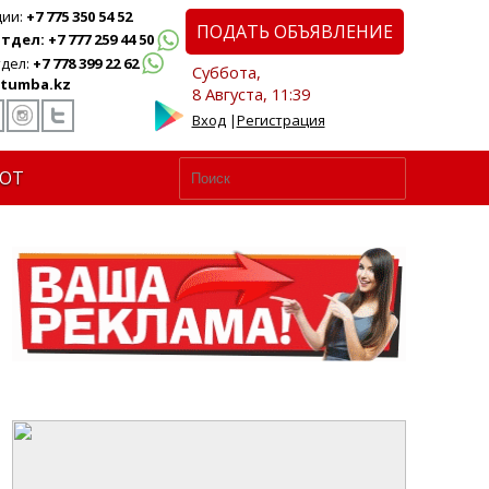
ции:
+7 775 350 54 52
ПОДАТЬ ОБЪЯВЛЕНИЕ
дел: +7 777 259 44 50
дел:
+7 778 399 22 62
Суббота,
tumba.kz
8 Августа, 11:39
Вход
|
Регистрация
ЮТ