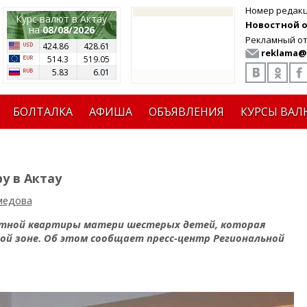
Номер редак
Курс валют в Актау
Новостной от
на
08/08/2026
Рекламный от
424.86
428.61
reklama@
514.3
519.05
5.83
6.01
БОЛТАЛКА
АФИША
ОБЪЯВЛЕНИЯ
КУРСЫ ВАЛ
у в Актау
медова
атной квартиры матери шестерых детей, которая
ой зоне. Об этом сообщает пресс-центр Региональной