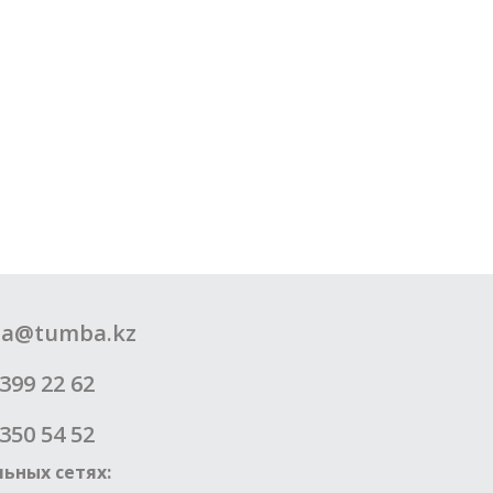
a@tumba.kz
399 22 62
350 54 52
ьных сетях: