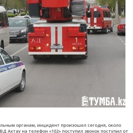
ельным органам, инцидент произошел сегодня, около
УВД Актау на телефон «102» поступил звонок поступил от