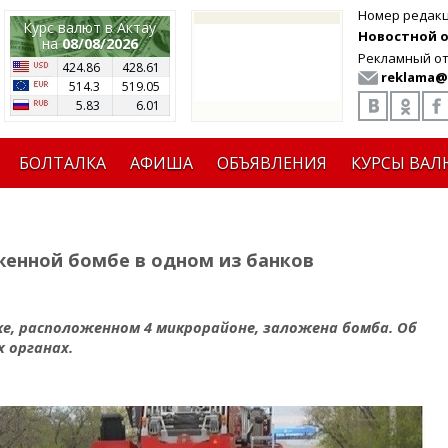
Номер редак
Курс валют в Актау
Новостной от
на
08/08/2026
Рекламный от
424.86
428.61
reklama@
514.3
519.05
5.83
6.01
БОЛТАЛКА
АФИША
ОБЪЯВЛЕНИЯ
КУРСЫ ВАЛ
женной бомбе в одном из банков
ке, расположенном 4 микрорайоне, заложена бомба. Об
 органах.