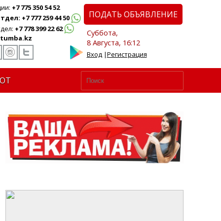
ции:
+7 775 350 54 52
ПОДАТЬ ОБЪЯВЛЕНИЕ
дел: +7 777 259 44 50
дел:
+7 778 399 22 62
Суббота,
tumba.kz
8 Августа, 16:12
Вход
|
Регистрация
ЮТ