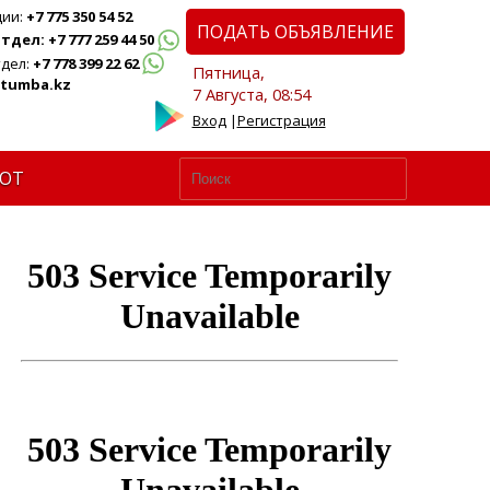
ции:
+7 775 350 54 52
ПОДАТЬ ОБЪЯВЛЕНИЕ
дел: +7 777 259 44 50
дел:
+7 778 399 22 62
Пятница,
tumba.kz
7 Августа, 08:54
Вход
|
Регистрация
ЮТ