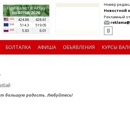
Номер редак
Курс валют в Актау
Новостной от
на
07/08/2026
Рекламный от
424.86
428.61
reklama@
514.3
519.05
5.83
6.01
БОЛТАЛКА
АФИША
ОБЪЯВЛЕНИЯ
КУРСЫ ВАЛ
т
жибай
сит большую радость. Любуйтесь!