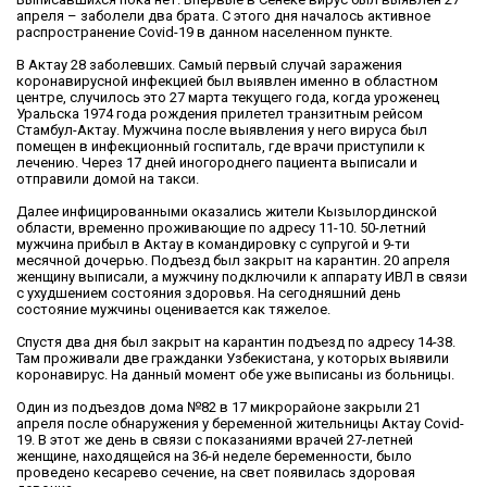
апреля – заболели два брата. С этого дня началось активное
распространение Covid-19 в данном населенном пункте.
В Актау 28 заболевших. Самый первый случай заражения
коронавирусной инфекцией был выявлен именно в областном
центре, случилось это 27 марта текущего года, когда уроженец
Уральска 1974 года рождения прилетел транзитным рейсом
Стамбул-Актау. Мужчина после выявления у него вируса был
помещен в инфекционный госпиталь, где врачи приступили к
лечению. Через 17 дней иногороднего пациента выписали и
отправили домой на такси.
Далее инфицированными оказались жители Кызылординской
области, временно проживающие по адресу 11-10. 50-летний
мужчина прибыл в Актау в командировку с супругой и 9-ти
месячной дочерью. Подъезд был закрыт на карантин. 20 апреля
женщину выписали, а мужчину подключили к аппарату ИВЛ в связи
с ухудшением состояния здоровья. На сегодняшний день
состояние мужчины оценивается как тяжелое.
Спустя два дня был закрыт на карантин подъезд по адресу 14-38.
Там проживали две гражданки Узбекистана, у которых выявили
коронавирус. На данный момент обе уже выписаны из больницы.
Один из подъездов дома №82 в 17 микрорайоне закрыли 21
апреля после обнаружения у беременной жительницы Актау Сovid-
19. В этот же день в связи с показаниями врачей 27-летней
женщине, находящейся на 36-й неделе беременности, было
проведено кесарево сечение, на свет появилась здоровая