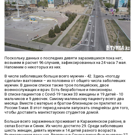
Поскольку данных о последних девяти заразившихся пока нет,
возьмем в расчет 96 случаев, зафиксированных на 24 часа 7 мая.
Напомним о некоторых из них.
В числе заболевших больше всего мужчин - 42. Здесь «погоду
сделали» вахтовики – их половина от общего числа заболевших
мужчин. В данном списке также трое полицейских, двое
военнослужащих и врач. Есть безработные и пенсионеры.
В списке пациентов с Covid-19 также 33 женщины и 19 детей - 10
мальчиков и 9 девочек. Самому маленькому пациенту всего два
месяца. Вместе с матерью и братом-близнецом он прилетел из
России 5 мая. В этот период начали запускать спецрейсы для того,
чтобы доставить мангистауских студентов домой.
Больше всего зараженных проживает в Каракиянском районе, в
селах Бостан и Сенек. Их число достигло 29. Среди заболевших
шесть женщин, девять мужчин и 14 детей разного возраста.
Выписавшихся пока нет. Впервые в Сенеке вирус был выявлен 27