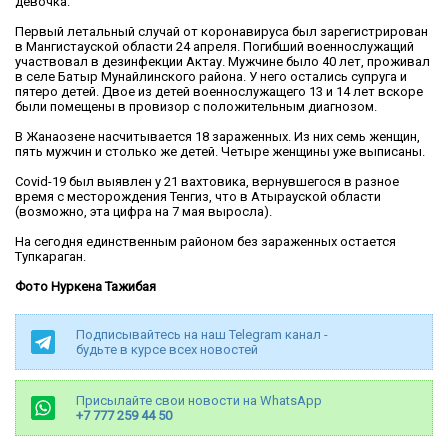
девочка.
Первый летальный случай от коронавируса был зарегистрирован
в Мангистауской области 24 апреля. Погибший военнослужащий
участвовал в дезинфекции Актау. Мужчине было 40 лет, проживал
в селе Батыр Мунайлинского района. У него остались супруга и
пятеро детей. Двое из детей военнослужащего 13 и 14 лет вскоре
были помещены в провизор с положительным диагнозом.
В Жанаозене насчитывается 18 зараженных. Из них семь женщин,
пять мужчин и столько же детей. Четыре женщины уже выписаны.
Covid-19 был выявлен у 21 вахтовика, вернувшегося в разное
время с месторождения Тенгиз, что в Атырауской области
(возможно, эта цифра на 7 мая выросла).
На сегодня единственным районом без зараженных остается
Тупкараган.
Фото Нуркена Тажибая
Подписывайтесь на наш Telegram канал -
будьте в курсе всех новостей
Присылайте свои новости на WhatsApp
+7 777 259 44 50