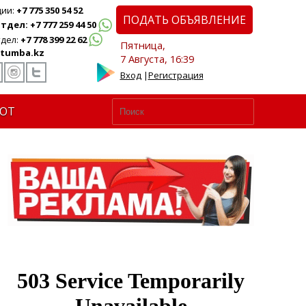
ции:
+7 775 350 54 52
ПОДАТЬ ОБЪЯВЛЕНИЕ
дел: +7 777 259 44 50
дел:
+7 778 399 22 62
Пятница,
tumba.kz
7 Августа, 16:39
Вход
|
Регистрация
ЮТ