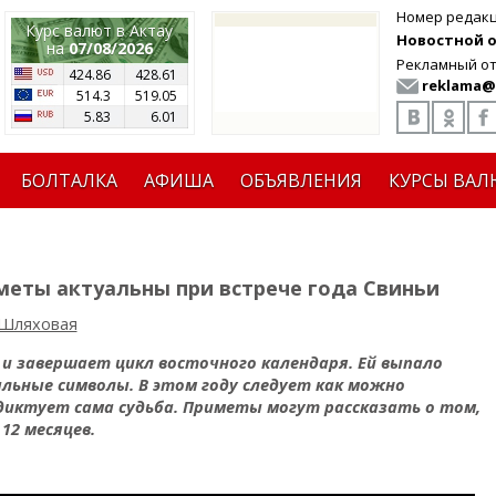
Номер редак
Курс валют в Актау
Новостной от
на
07/08/2026
Рекламный от
424.86
428.61
reklama@
514.3
519.05
5.83
6.01
БОЛТАЛКА
АФИША
ОБЪЯВЛЕНИЯ
КУРСЫ ВАЛ
меты актуальны при встрече года Свиньи
 Шляховая
 и завершает цикл восточного календаря. Ей выпало
льные символы. В этом году следует как можно
диктует сама судьба. Приметы могут рассказать о том,
12 месяцев.