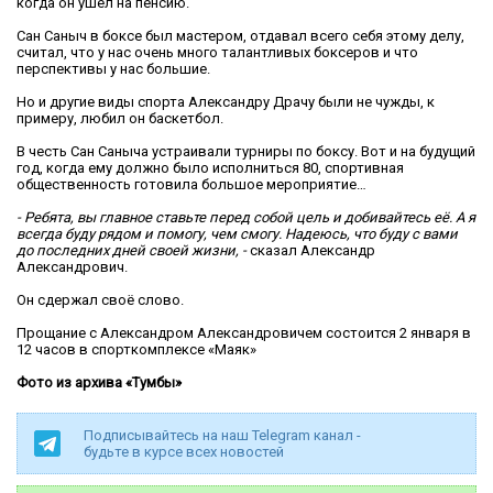
когда он ушел на пенсию.
Сан Саныч в боксе был мастером, отдавал всего себя этому делу,
считал, что у нас очень много талантливых боксеров и что
перспективы у нас большие.
Но и другие виды спорта Александру Драчу были не чужды, к
примеру, любил он баскетбол.
В честь Сан Саныча устраивали турниры по боксу. Вот и на будущий
год, когда ему должно было исполниться 80, спортивная
общественность готовила большое мероприятие…
- Ребята, вы главное ставьте перед собой цель и добивайтесь её. А я
всегда буду рядом и помогу, чем смогу. Надеюсь, что буду с вами
до последних дней своей жизни, -
сказал Александр
Александрович.
Он сдержал своё слово.
Прощание с Александром Александровичем состоится 2 января в
12 часов в спорткомплексе «Маяк»
Фото из архива «Тумбы»
Подписывайтесь на наш Telegram канал -
будьте в курсе всех новостей