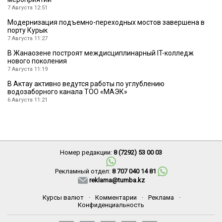
7 Августа 12:51
Модернизация подъемно-переходных мостов завершена в
порту Курык
7 Августа 11:27
В Жанаозене построят междисциплинарный IT-колледж
нового поколения
7 Августа 11:19
В Актау активно ведутся работы по углублению
водозаборного канала ТОО «МАЭК»
6 Августа 11:21
Номер редакции:
8 (7292) 53 00 03
Рекламный отдел:
8 707 040 14 81
reklama@tumba.kz
Курсы валют
·
Комментарии
·
Реклама
·
Конфиденциальность