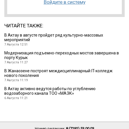
Войдите в систему
ЧИТАЙТЕ ТАКЖЕ:
В Актау в августе пройдет ряд культурно-массовых
мероприятий
7 Августа 12:51
Модернизация подъемно-переходных мостов завершена в
порту Курык
7 Августа 11:27
В Жанаозене построят междисциплинарный IT-колледж
нового поколения
7 Августа 11:19
В Актау активно ведутся работы по углублению
водозаборного канала ТОО «МАЭК»
6 Августа 11:21
Номер редакции:
8 (7292) 53 00 03