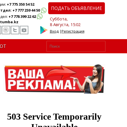
ции:
+7 775 350 54 52
ПОДАТЬ ОБЪЯВЛЕНИЕ
дел: +7 777 259 44 50
дел:
+7 778 399 22 62
Суббота,
tumba.kz
8 Августа, 15:02
Вход
|
Регистрация
ЮТ