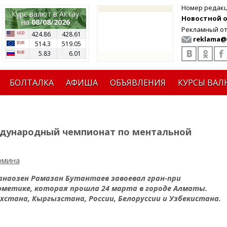
Номер редак
Курс валют в Актау
Новостной от
на
08/08/2026
Рекламный от
424.86
428.61
reklama@
514.3
519.05
5.83
6.01
БОЛТАЛКА
АФИША
ОБЪЯВЛЕНИЯ
КУРСЫ ВАЛ
дународный чемпионат по ментальной
омина
Жанаозен Рамазан Бутантаев завоевал гран-при
метике, которая прошла 24 марта в городе Алматы.
хстана, Кыргызстана, России, Белоруссии и Узбекистана.