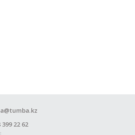
a@tumba.kz
 399 22 62
: