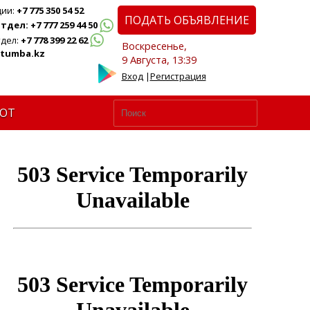
ции:
+7 775 350 54 52
ПОДАТЬ ОБЪЯВЛЕНИЕ
дел: +7 777 259 44 50
дел:
+7 778 399 22 62
Воскресенье,
tumba.kz
9 Августа, 13:39
Вход
|
Регистрация
ЮТ