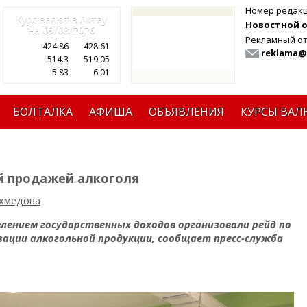
Номер редак
Курс валют в Актау
Новостной от
на
09/08/2026
Рекламный от
424.86
428.61
reklama@
514.3
519.05
5.83
6.01
БОЛТАЛКА
АФИША
ОБЪЯВЛЕНИЯ
КУРСЫ ВАЛ
ой продажей алкоголя
хмедова
лением государственных доходов организовали рейд по
зации алкогольной продукции, сообщает пресс-служба