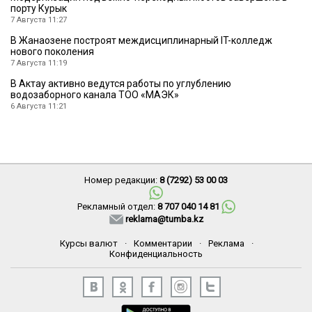
порту Курык
7 Августа 11:27
В Жанаозене построят междисциплинарный IT-колледж
нового поколения
7 Августа 11:19
В Актау активно ведутся работы по углублению
водозаборного канала ТОО «МАЭК»
6 Августа 11:21
Номер редакции:
8 (7292) 53 00 03
Рекламный отдел:
8 707 040 14 81
reklama@tumba.kz
Курсы валют
·
Комментарии
·
Реклама
·
Конфиденциальность