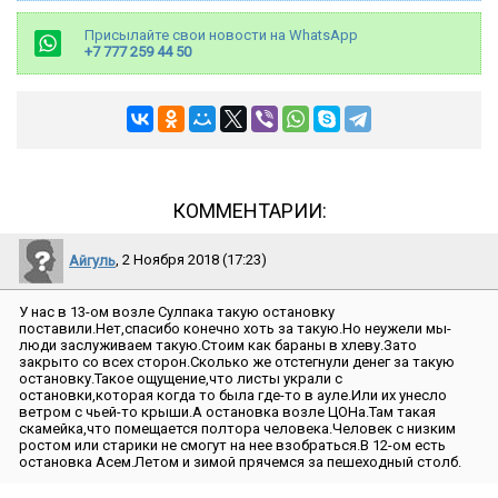
Присылайте свои новости на WhatsApp
+7 777 259 44 50
КОММЕНТАРИИ:
Айгуль
, 2 Ноября 2018 (17:23)
У нас в 13-ом возле Сулпака такую остановку
поставили.Нет,спасибо конечно хоть за такую.Но неужели мы-
люди заслуживаем такую.Стоим как бараны в хлеву.Зато
закрыто со всех сторон.Сколько же отстегнули денег за такую
остановку.Такое ощущение,что листы украли с
остановки,которая когда то была где-то в ауле.Или их унесло
ветром с чьей-то крыши.А остановка возле ЦОНа.Там такая
скамейка,что помещается полтора человека.Человек с низким
ростом или старики не смогут на нее взобраться.В 12-ом есть
остановка Асем.Летом и зимой прячемся за пешеходный столб.