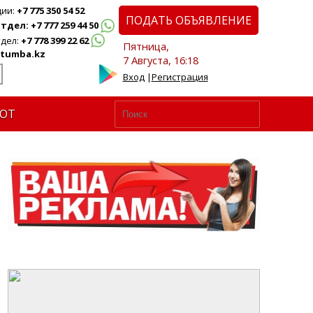
ции:
+7 775 350 54 52
ПОДАТЬ ОБЪЯВЛЕНИЕ
дел: +7 777 259 44 50
дел:
+7 778 399 22 62
Пятница,
tumba.kz
7 Августа, 16:18
Вход
|
Регистрация
ЮТ