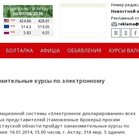
Номер редак
Курс валют в Актау
Новостной от
на
07/08/2026
Рекламный от
424.86
428.61
reklama@
514.3
519.05
5.83
6.01
БОЛТАЛКА
АФИША
ОБЪЯВЛЕНИЯ
КУРСЫ ВАЛ
мительные курсы по электронному
мационной системы «Электронное декларирование» всех
ых представителей (таможенные брокеры) просим
истауской области пройдут ознакомительные курсы по
 16.01.2014, 15.00 часов, г. Актау, 31А мкр. 5 здание.