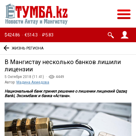
$424.86
€514.3
₽5.83
·
·
ЖИЗНЬ РЕГИОНА
В Мангистау несколько банков лишили
лицензии
5 Октября 2018 (11:41) ·
4449
Автор:
Мадина Ахмедова
Национальный банк принял решение о лишении лицензий Qazaq
Banki, Эксимбанк и банка «Астана».