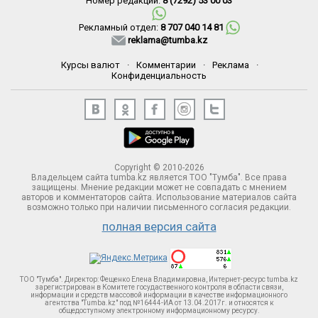
Номер редакции:
8 (7292) 53 00 03
Рекламный отдел:
8 707 040 14 81
reklama@tumba.kz
Курсы валют
·
Комментарии
·
Реклама
·
Конфиденциальность
Copyright © 2010-2026
Владельцем сайта tumba.kz является ТОО "Тумба". Все права
защищены. Мнение редакции может не совпадать с мнением
авторов и комментаторов сайта. Использование материалов сайта
возможно только при наличии письменного согласия редакции.
полная версия сайта
ТОО "Тумба". Директор: Фещенко Елена Владимировна, Интернет-ресурс tumba.kz
зарегистрирован в Комитете госудаственного контроля в области связи,
информации и средств массовой информации в качестве информационного
агентства "Tumba.kz" под №16444-ИА от 13.04.2017г. и относятся к
общедоступному электронному информационному ресурсу.