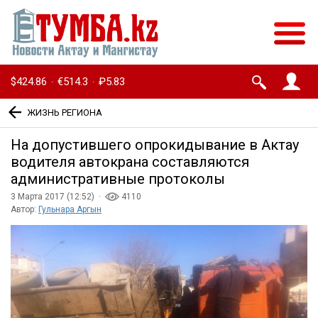
$424.86
€514.3
₽5.83
·
·
ЖИЗНЬ РЕГИОНА
На допустившего опрокидывание в Актау
водителя автокрана составляются
административные протоколы
3 Марта 2017 (12:52) ·
4110
Автор:
Гульнара Аргын