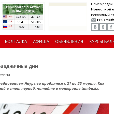
Номер редак
Курс валют в Актау
Новостной от
на
06/08/2026
Рекламный от
424.86
428.61
reklama@
514.3
519.05
5.83
6.01
БОЛТАЛКА
АФИША
ОБЪЯВЛЕНИЯ
КУРСЫ ВАЛ
раздничные дни
омина
азднованием Наурыза продлятся с 21 по 25 марта. Как
ий в этот период, читайте в материале tumba.kz.