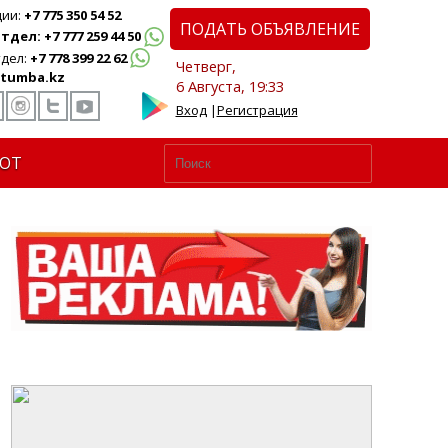
ции:
+7 775 350 54 52
ПОДАТЬ ОБЪЯВЛЕНИЕ
дел: +7 777 259 44 50
дел:
+7 778 399 22 62
Четверг,
tumba.kz
6 Августа, 19:33
Вход
|
Регистрация
ЮТ