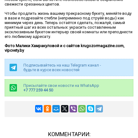
свежести срезанных цветов.
Чтобы продлить жизнь вашему прекрасному букету, меняйте воду
в вазе и подрезайте стебли (непременно под струёй воды) как
минимум через день. Теперь остаётся сделать, пожалуй, самый
приятный шаг из всех остальных: украсить составленным
эксклюзивным букетом интерьер своей комнаты или преподнести
его любимому адресату.
Фото Малики Хамракуловой и
c
сайтов krugozormagazine.com,
vipcvety.by
Подписывайтесь на наш Telegram канал -
будьте в курсе всех новостей
Присылайте свои новости на WhatsApp
+7 777 259 44 50
КОММЕНТАРИИ: