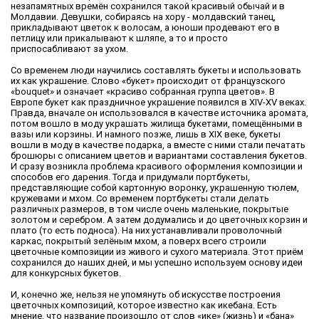
незапамятных времён сохранился такой красивый обычай и в
Молдавии. Девушки, собираясь на хору - молдавский танец,
прикладывают цветок к волосам, а юноши продевают его в
петлицу или прикалывают к шляпе, а то и просто
приспосабливают за ухом.
Со временем люди научились составлять букеты и использовать
их как украшение. Слово «букет» происходит от французского
«bouquet» и означает «красиво собранная группа цветов». В
Европе букет как праздничное украшение появился в XIV-XV веках.
Правда, вначале он использовался в качестве источника аромата,
потом вошло в моду украшать жилища букетами, помещёнными в
вазы или корзины. И намного позже, лишь в XIX веке, букеты
вошли в моду в качестве подарка, а вместе с ними стали печатать
брошюры с описанием цветов и вариантами составления букетов.
И сразу возникла проблема красивого оформления композиции и
способов его дарения. Тогда и придумали портбукеты,
представляющие собой картонную воронку, украшенную тюлем,
кружевами и мхом. Со временем портбукеты стали делать
различных размеров, в том числе очень маленькие, покрытые
золотом и серебром. А затем додумались и до цветочных корзин и
плато (то есть подноса). На них устанавливали проволочный
каркас, покрытый зелёным мхом, а поверх всего строили
цветочные композиции из живого и сухого материала. Этот приём
сохранился до наших дней, и мы успешно используем основу идеи
для конкурсных букетов.
И, конечно же, нельзя не упомянуть об искусстве построения
цветочных композиций, которое известно как икебана. Есть
мнение, что название произошло от слов «ике» (жизнь) и «бана»