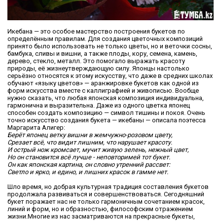
Икебана — это особое мастерство построения букетов по
определённым правилам. Для создания цветочных композиций
принято было использовать не только цветы, но и веточки сосны,
бамбука, сливы и вишни, а также плоды, кору, семена, камень,
дерево, стекло, металл. Это помогало выражать красоту
природы, её жизнеутверждающую силу. Японцы настолько
серьёзно относятся к этому искусству, что даже в средних школах
обучают «языку цветов» — аранжировке букетов как одной из
форм искусства вместе с каллиграфией и живописью. Вообще
нужно сказать, что любая японская композиция индивидуальна,
гармонична и выразительна. Даже из одного цветка японец
способен создать композицию — символ тишины и покоя. Очень
точно искусство создания букета — икебаны — описала поэтесса
Маргарита Алигер:
Берёт японец ветку вишни в жемчужно-розовом цвету,
Срезает всё, что видит лишним, что нарушает красоту.
И острый нож кромсает, мучит живую зелень, нежный цвет,
Но он становится всё лучше - неповторимей тот букет.
Он как японская картина, он словно утренний рассвет:
Светло и ярко, и едино, и лишних красок в гамме нет.
Шло время, но добрая культурная традиция составления букетов
продолжала развиваться и совершенствоваться. Сегодняшний
букет поражает нас не только гармоничным сочетанием красок,
линий и форм, но и образностью, философским отражением
жизни.Многие из нас засматриваются на прекрасные букеты,