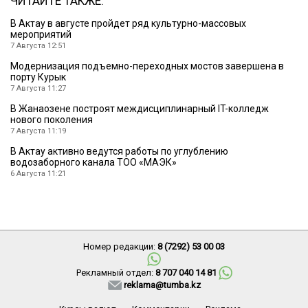
ЧИТАЙТЕ ТАКЖЕ:
В Актау в августе пройдет ряд культурно-массовых
мероприятий
7 Августа 12:51
Модернизация подъемно-переходных мостов завершена в
порту Курык
7 Августа 11:27
В Жанаозене построят междисциплинарный IT-колледж
нового поколения
7 Августа 11:19
В Актау активно ведутся работы по углублению
водозаборного канала ТОО «МАЭК»
6 Августа 11:21
Номер редакции:
8 (7292) 53 00 03
Рекламный отдел:
8 707 040 14 81
reklama@tumba.kz