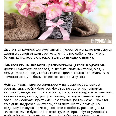
Цветочная композиция смотрится интереснее, когда используются
цветы в разной стадии роспуска: от плотно свёрнутого тугого
бутона до полностью раскрывшегося изящного цветка.
Немаловажным является и расположение цветов: в букете они
должны смотреться свободно, не быть сбитыми тесно, в одну
«кучу». Желательно, чтобы и высота цветов была различной, что
поможет достичь большей естественности букета.
Нейтрализация цветов-вампиров — непременное условие в
составлении любых букетов. Некоторые растения, например
нарциссы, выделяют сок, который, попадая в воду, сокращает век
как им самим, так и другим растениям, стоящим с ними в одной
вазе. Если собрать букет именно с такими цветами очень хочется,
то лучше, подрезав им стебли, поставить цветы-вампиры в
отдельную вазу на 2-3 часа, после чего собрать разные цветы
вместе с ними в букет. А веточка туи или герань будет уместна в
любом букете, если вы хотите поспособствовать сохранению