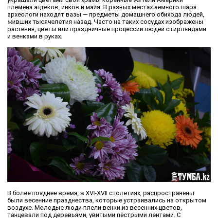
племена ацтеков, инков и майя. В разных местах земного шара
археологи находят вазы — предметы домашнего обихода людей,
живших тысячелетия назад. Часто на таких сосудах изображены
растения, цветы или праздничные процессии людей с гирляндами
и венками в руках.
В более позднее время, в XVI-XVII столетиях, распространены
были весенние празднества, которые устраивались на открытом
воздухе. Молодые люди плели венки из весенних цветов,
танцевали под деревьями, увитыми пёстрыми лентами. С