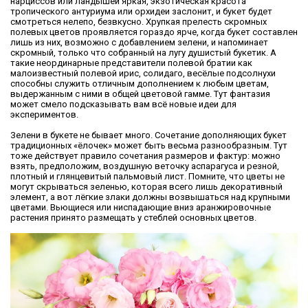
нарциссов или ландышей яркая, экзотическая красота
тропического антуриума или орхидеи заслонит, и букет будет
смотреться нелепо, безвкусно. Хрупкая прелесть скромных
полевых цветов проявляется гораздо ярче, когда букет составлен
лишь из них, возможно с добавлением зелени, и напоминает
скромный, только что собранный на лугу душистый букетик. А
такие неординарные представители полевой братии как
малоизвестный полевой ирис, солидаго, весёлые подсолнухи
способны служить отличным дополнением к любым цветам,
выдержанным с ними в общей цветовой гамме. Тут фантазия
может смело подсказывать вам всё новые идеи для
экспериментов.
Зелени в букете не бывает много. Сочетание дополняющих букет
традиционных «ёлочек» может быть весьма разнообразным. Тут
тоже действует правило сочетания размеров и фактур: можно
взять, предположим, воздушную веточку аспарагуса и резной,
плотный и глянцевитый пальмовый лист. Помните, что цветы не
могут скрываться зеленью, которая всего лишь декоративный
элемент, а вот лёгкие злаки должны возвышаться над крупными
цветами. Вьющиеся или ниспадающие вниз аранжировочные
растения принято размещать у стеблей основных цветов.