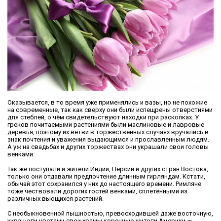
Оказывается, в то время уже применялись и вазы, но не похожие
на современные, так как сверху они были испещрены отверстиями
для стеблей, о чём свидетельствуют находки при раскопках. У
греков почитаемыми растениями были маслиновые и лавровые
деревья, поэтому их ветви в торжественных случаях вручались в
знак почтения и уважения выдающимся и прославленным людям.
А уж на свадьбах и других торжествах они украшали свои головы
венками.
Так же поступали и жители Индии, Персии и других стран Востока,
только они отдавали предпочтение длинным гирляндам. Кстати,
обычай этот сохранился у них до настоящего времени. Римляне
тоже чествовали дорогих гостей венками, сплетёнными из
различных вьющихся растений.
С необыкновенной пышностью, превосходившей даже восточную,
украшали цветами свои храмы коренные жители Америки —