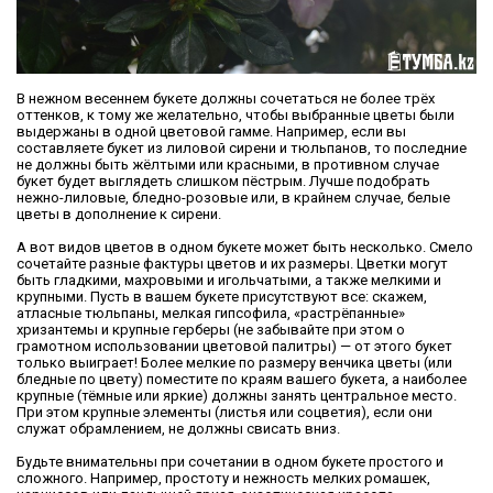
В нежном весеннем букете должны сочетаться не более трёх
оттенков, к тому же желательно, чтобы выбранные цветы были
выдержаны в одной цветовой гамме. Например, если вы
составляете букет из лиловой сирени и тюльпанов, то последние
не должны быть жёлтыми или красными, в противном случае
букет будет выглядеть слишком пёстрым. Лучше подобрать
нежно-лиловые, бледно-розовые или, в крайнем случае, белые
цветы в дополнение к сирени.
А вот видов цветов в одном букете может быть несколько. Смело
сочетайте разные фактуры цветов и их размеры. Цветки могут
быть гладкими, махровыми и игольчатыми, а также мелкими и
крупными. Пусть в вашем букете присутствуют все: скажем,
атласные тюльпаны, мелкая гипсофила, «растрёпанные»
хризантемы и крупные герберы (не забывайте при этом о
грамотном использовании цветовой палитры) — от этого букет
только выиграет! Более мелкие по размеру венчика цветы (или
бледные по цвету) поместите по краям вашего букета, а наиболее
крупные (тёмные или яркие) должны занять центральное место.
При этом крупные элементы (листья или соцветия), если они
служат обрамлением, не должны свисать вниз.
Будьте внимательны при сочетании в одном букете простого и
сложного. Например, простоту и нежность мелких ромашек,