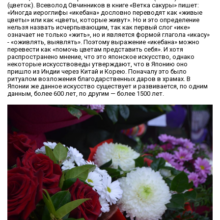
(цветок). Всеволод Овчинников в книге «Ветка сакуры» пишет:
«Иногда иероглифы «икебана» дословно переводят как «живые
цветы» или как «цветы, которые живут». Но и это определение
нельзя назвать исчерпывающим, так как первый слог «ике»
означает не только «жить», но и является формой глагола «икасу»
- «оживлять, выявлять». Поэтому выражение «икебана» можно
перевести как «помочь цветам представить себя». И хотя
распространено мнение, что это японское искусство, однако
некоторые искусствоведы утверждают, что в Японию оно
пришло из Индии через Китай и Корею. Поначалу это было
ритуалом возложения благодарственных даров в храмах. В
Японии же данное искусство существует и развивается, по одним
данным, более 600 лет, по другим — более 1500 лет.