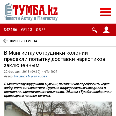
$424.86
€514.3
₽5.83
·
·
ЖИЗНЬ РЕГИОНА
В Мангистау сотрудники колонии
пресекли попытку доставки наркотиков
заключенным
22 Февраля 2018 (09:10) ·
4007
Автор:
Гульнара Мусалимова
В Мангсистау задержали мужчин, пытавшихся перебросить через
забор колонии наркотики. Один из подозреваемых находился в
состоянии наркотического опьянения. Об этом «Тумбе» сообщили в
правоохранительных органах.