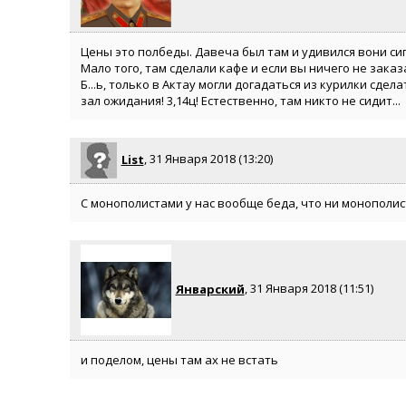
Цены это полбеды. Давеча был там и удивился вони сига
Мало того, там сделали кафе и если вы ничего не заказал
Б...ь, только в Актау могли догадаться из курилки сде
зал ожидания! 3,14ц! Естественно, там никто не сидит...
List
, 31 Января 2018 (13:20)
С монополистами у нас вообще беда, что ни монополис
Январский
, 31 Января 2018 (11:51)
и поделом, цены там ах не встать