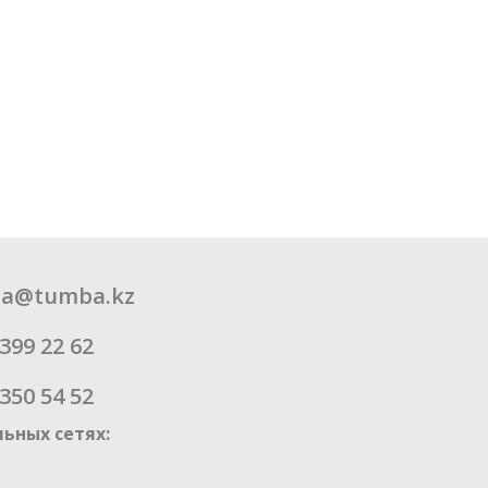
a@tumba.kz
399 22 62
350 54 52
ьных сетях: