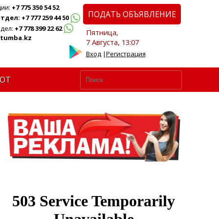
ции:
+7 775 350 54 52
ПОДАТЬ ОБЪЯВЛЕНИЕ
дел: +7 777 259 44 50
дел:
+7 778 399 22 62
Пятница,
tumba.kz
7 Августа, 13:07
Вход
|
Регистрация
ЮТ