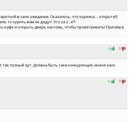
ретной в зале ожидания. Оказалось, что курилка.... открыта!!!
и, то курить вам не дадут! Это за х...я?!
лать кафе и открыть дверь настежь, чтобы проветривать! Причём в
4
0
т так полный аут. Должна быть таки конкуренция, иначе хаос
6
0