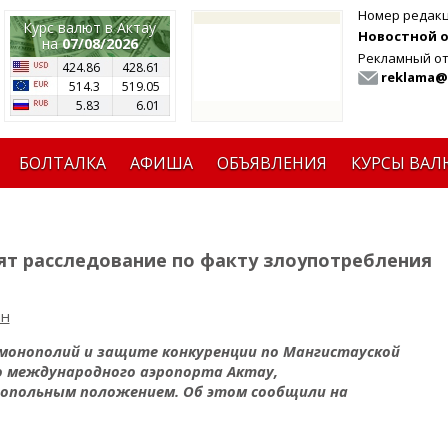
Номер редак
Курс валют в Актау
Новостной от
на
07/08/2026
Рекламный от
424.86
428.61
reklama@
514.3
519.05
5.83
6.01
БОЛТАЛКА
АФИША
ОБЪЯВЛЕНИЯ
КУРСЫ ВАЛ
ят расследование по факту злоупотребления
ин
монополий и защите конкуренции по Мангистауской
о международного аэропорта Актау,
нопольным положением. Об этом сообщили на