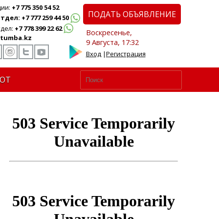
ции:
+7 775 350 54 52
ПОДАТЬ ОБЪЯВЛЕНИЕ
дел: +7 777 259 44 50
дел:
+7 778 399 22 62
Воскресенье,
tumba.kz
9 Августа, 17:32
Вход
|
Регистрация
ЮТ