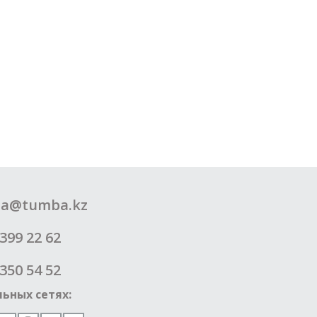
a@tumba.kz
399 22 62
350 54 52
ьных сетях: