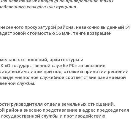
бход необходимых процедур по приобретению таких
еделенного конкурса или аукциона.
несенного прокуратурой района, незаконно выданный 51
адастровой стоимостью 56 млн. тенге возвращен
емельных отношений, архитектуры и
К «О государственной службе РК» за оказание
ридическим лицам при подготовке и принятии решений
в виде «неполное служебное соответствие занимаемой
твенной службы.
ости руководителя отдела земельных отношений,
ой района внесено представление в адрес председателя
м государственной службы и противодействию