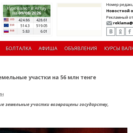
Номер редак
Курс валют в Актау
Новостной от
на
09/08/2026
Рекламный от
424.86
428.61
reklama@
514.3
519.05
5.83
6.01
БОЛТАЛКА
АФИША
ОБЪЯВЛЕНИЯ
КУРСЫ ВАЛ
мельные участки на 56 млн тенге
ин
ые земельные участки возвращены государству,