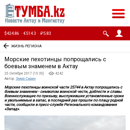
$424.86
€514.3
₽5.83
·
·
ЖИЗНЬ РЕГИОНА
Морские пехотинцы попрощались с
боевым знаменем в Актау
25 Октября 2017 (15:35) ·
4242
Автор:
Эмир Сарин
Морские пехотинцы воинской части 25744 в Актау попрощались с
боевым знаменем - символом воинской чести, доблести и славы.
Военнослужащие по призыву, выслужившие установленные сроки
и увольняемые в запас, в последний раз прошли по плацу родной
части, сообщили в пресс-службе Регионального командования
«Запад».