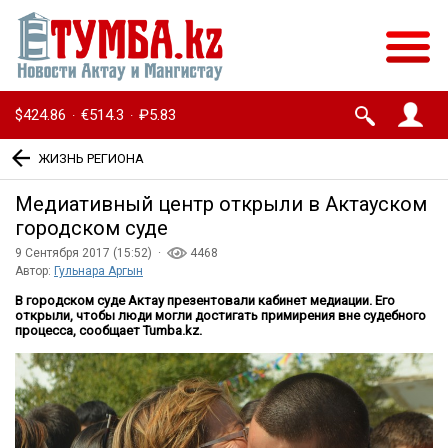
$424.86
€514.3
₽5.83
·
·
ЖИЗНЬ РЕГИОНА
Медиативный центр открыли в Актауском
городском суде
9 Сентября 2017 (15:52) ·
4468
Автор:
Гульнара Аргын
В городском суде Актау презентовали кабинет медиации. Его
открыли, чтобы люди могли достигать примирения вне судебного
процесса, сообщает
Tumba
.
kz
.