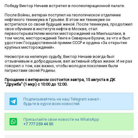
Победу Виктор Нечаев встретил в послеоперационной палате.
После Войны, ветеран поступил на геологическое отделение
нефтяного техникума в Гурьеве. В этом же техникуме он
встретился со своей будущей женой. После техникума, продолжил
свое обучение в институте нефти в Москве, стал
первооткрывателем многих месторождений на Мангышлаке, в
том числе, месторождений Тенге и Северные Бузачи, за что и был
удостоен Государственной премии СССР и ордена «За открытие
крупных месторождений».
Несмотря на нелегкую судьбу, Виктор Нечаев всегда был
отзывчивым и добродушным, вел активный образ жизни. И не раз
говорил о том, как важно, чтобы молодое поколение были
патриотами своей Родины.
Прощание с ветераном состоится завтра, 15 августа в ДК
"Дружба" (1 мкр) с 10:00 до 12:00.
Подписывайтесь на наш Telegram канал -
будьте в курсе всех новостей
Присылайте свои новости на WhatsApp
+7 777 259 44 50