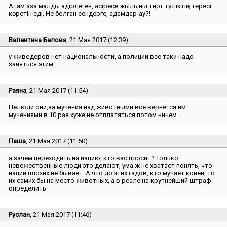
Атам қазақ малды қадірлеген, әсіресе жылқыны төрт түліктің төресі
көретін еді. Не болған сендерге, адамдар-ау?!
Валентина Белова
, 21 Мая 2017 (12:39)
у живодеров нет национальности, а полиции все таки надо
заняться этим.
Раяна
, 21 Мая 2017 (11:54)
Нелюди они,за мучения над животными всё вернётся им
мучениями в 10 раз хуже,не отплатяться потом ничем...
Паша
, 21 Мая 2017 (11:50)
а зачем переходить на нацию, кто вас просит? Только
невежественные люди это делают, ума ж не хватает понять, что
наций плохих не бывает. А что до этих гадов, кто мучает коней, то
их самих бы на место животных, а в реале на крупнейший штраф
определить
Руслан
, 21 Мая 2017 (11:46)