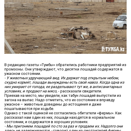
В редакцию газеты «Тумбы» обратились работники предприятий из
промзоны. Они утверждают, что десятки лошадей содержатся в
ужасном состоянии.
- У животных удручающий вид. Их держат под открытым небом,
скудно кормят, лошади вынуждены есть свой навоз. Когда одна из
них умирает от голода, ее разделывают тут же, в антисанитарных
условиях, и продают на мясо,
- рассказали свидетели.
Приехав на место, мы увидели, как табун лошадей выпустили из
загона на выпас. Надо отметить, что их состояние и вправду
ужасное – животные доведены до истощения и даже
пошатываются при ходьбе.
Однако с такой оценкой не согласились обитатели «фермы». Как
рассказал нам один из них, лошади находятся в нормальном
состоянии, и содержатся в хороших условиях.
- Мы пригоняем лошадей по сто за раз и продаем их. Надолго они
здесь не задерживаются, -
говорит один из смотрителей фермы
.