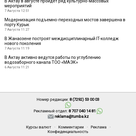
В Актау в августе пройдет ряд культурно-массовых
мероприятий
7 Августа 12:51
Модернизация подъемно-переходных мостов завершена в
порту Курык
7 Августа 11:27
В Жанаозене построят междисциплинарный IT-колледж
нового поколения
7 Августа 11:19
В Актау активно ведутся работы по углублению
водозаборного канала ТОО «МАЭК»
6 Августа 11:21
Номер редакции:
8 (7292) 53 00 03
Рекламный отдел:
8 707 040 14 81
reklama@tumba.kz
Курсы валют
·
Комментарии
·
Реклама
·
Конфиденциальность