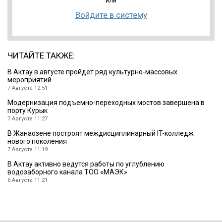
или
Войдите в систему
ЧИТАЙТЕ ТАКЖЕ:
В Актау в августе пройдет ряд культурно-массовых
мероприятий
7 Августа 12:51
Модернизация подъемно-переходных мостов завершена в
порту Курык
7 Августа 11:27
В Жанаозене построят междисциплинарный IT-колледж
нового поколения
7 Августа 11:19
В Актау активно ведутся работы по углублению
водозаборного канала ТОО «МАЭК»
6 Августа 11:21