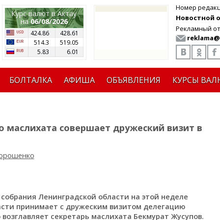
Номер редак
Курс валют в Актау
Новостной от
на
06/08/2026
Рекламный от
424.86
428.61
reklama@
514.3
519.05
5.83
6.01
БОЛТАЛКА
АФИША
ОБЪЯВЛЕНИЯ
КУРСЫ ВАЛ
о маслихата совершает дружеский визит в
Дорошенко
собрания Ленинградской области на этой неделе
асти принимает с дружеским визитом делегацию
 возглавляет секретарь маслихата Бекмурат Жусупов.