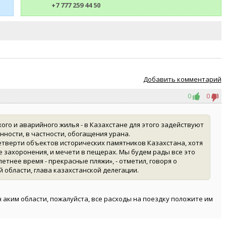
+7 777 259 44 50
Добавить комментарий
0
0
го и аварийного жилья - в Казахстане для этого задействуют
ности, в частности, обогащения урана.
етверти объектов исторических памятников Казахстана, хотя
ие захоронения, и мечети в пещерах. Мы будем рады все это
 летнее время - прекрасные пляжи», - отметил, говоря о
 области, глава казахстанской делегации.
н аким области, пожалуйста, все расходы на поездку положите им