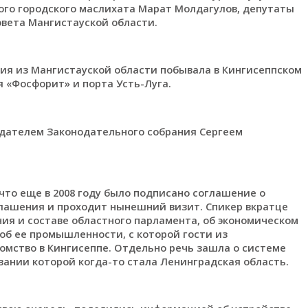
кого городского маслихата Марат Молдагулов, депутаты
овета Мангистауской области.
ия из Мангистауской области побывала в Кингисеппском
 «Фосфорит» и порта Усть-Луга.
едателем Законодательного собрания Сергеем
что еще в 2008 году было подписано соглашение о
глашения и проходит нынешний визит. Спикер вкратце
ния и составе областного парламента, об экономическом
 об ее промышленности, с которой гости из
омство в Кингисеппе. Отдельно речь зашла о системе
вании которой когда-то стала Ленинградская область.