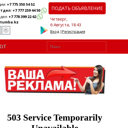
ции:
+7 775 350 54 52
ПОДАТЬ ОБЪЯВЛЕНИЕ
дел: +7 777 259 44 50
дел:
+7 778 399 22 62
Четверг,
tumba.kz
6 Августа, 18:43
Вход
|
Регистрация
ЮТ