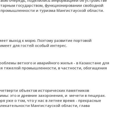
 свою очередь, поделились информацией об устройстве
нитарным государством, функционировании свободной
и промышленности и туризма Мангистауской области.
меет выход к морю. Поэтому развитие портовой
 имеет для гостей особый интерес.
облемы ветхого и аварийного жилья - в Казахстане для
тия тяжелой промышленности, в частности, обогащения
 четверти объектов исторических памятников
чимы: это и древние захоронения, и мечети в пещерах.
ря уже о том, что у нас в летнее время - прекрасные
ивлекательности Мангистауской области, глава