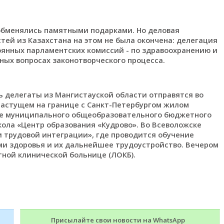
обменялись памятными подарками. Но деловая
тей из Казахстана на этом не была окончена: делегация
оянных парламентских комиссий - по здравоохранению и
тных вопросах законотворческого процесса.
ь делегаты из Мангистауской области отправятся во
растущем на границе с Санкт-Петербургом жилом
е муниципального общеобразовательного бюджетного
ла «Центр образования «Кудрово». Во Всеволожске
 трудовой интеграции», где проводится обучение
и здоровья и их дальнейшее трудоустройство. Вечером
тной клинической больнице (ЛОКБ).
Присылайте свои новости на WhatsApp