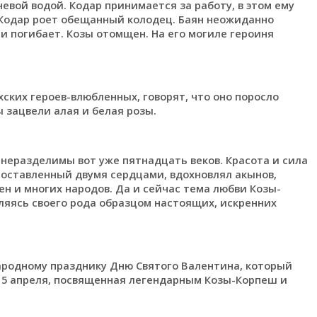
чевой водой. Кодар принимается за работу, в этом ему
 Кодар роет обещанный колодец. Баян неожиданно
 и погибает. Козы отомщен. На его могиле героиня
ских героев-влюбленных, говорят, что оно поросло
 зацвели алая и белая розы.
неразделимы вот уже пятнадцать веков. Красота и сила
, оставленный двумя сердцами, вдохновлял акынов,
ен и многих народов. Да и сейчас тема любви Козы-
ляясь своего рода образцом настоящих, искренних
ародному празднику Дню Святого Валентина, который
 15 апреля, посвященная легендарным Козы-Корпеш и