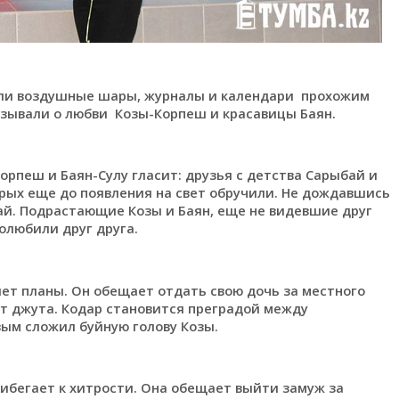
али воздушные шары, журналы и календари прохожим
зывали о любви Козы-Корпеш и красавицы Баян.
орпеш и Баян-Сулу гласит: друзья с детства Сарыбай и
рых еще до появления на свет обручили. Не дождавшись
ай. Подрастающие Козы и Баян, еще не видевшие друг
полюбили друг друга.
ет планы. Он обещает отдать свою дочь за местного
т джута. Кодар становится преградой между
вым сложил буйную голову Козы.
ибегает к хитрости. Она обещает выйти замуж за