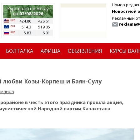
Номер редак
Курс валют в Актау
Новостной от
на
07/08/2026
Рекламный от
424.86
428.61
reklama@
514.3
519.05
5.83
6.01
БОЛТАЛКА
АФИША
ОБЪЯВЛЕНИЯ
КУРСЫ ВАЛ
 любви Козы-Корпеш и Баян-Сулу
уманов
рорайоне в честь этого праздника прошла акция,
унистической Народной партии Казахстана.