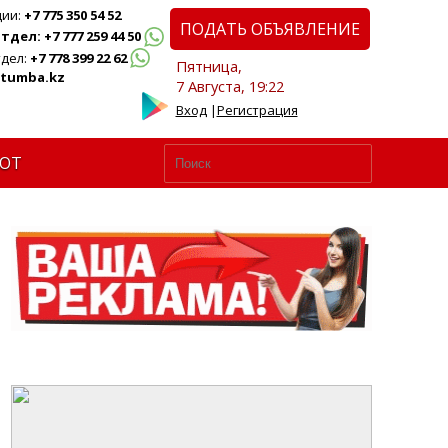
ции:
+7 775 350 54 52
ПОДАТЬ ОБЪЯВЛЕНИЕ
дел: +7 777 259 44 50
дел:
+7 778 399 22 62
Пятница,
tumba.kz
7 Августа, 19:22
Вход
|
Регистрация
ЮТ