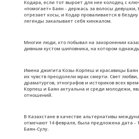
Кодара, если тот выроет для нее колодец с клю
«помогает» Баян - держась за волосы девушки,
отрезает косы, и Кодар проваливается в бездну
легенды закалывает себя кинжалом.
Многие люди, кто побывал на захоронении казах
дивным кустом шиповника, на котором однажды
Имена джигита Козы-Корпеш и красавицы Баян 
их чувств преодолели мрак смерти. Свет любви
драматургов, этнографов и историков всех врем
Корпеш и Баян актуальна и среди молодежи, яв
отношений.
В Казахстане в качестве альтернативы междун
отмечают 14 февраля, была предложена дата -
Баян-Сулу.