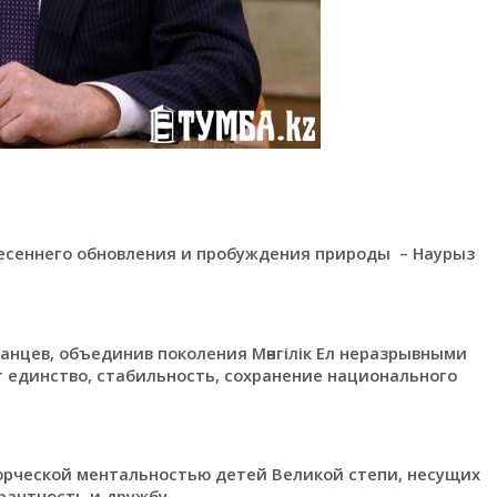
есеннего обновления и пробуждения природы – Наурыз
анцев, объединив поколения Мәнгілік Ел неразрывными
 единство, стабильность, сохранение национального
орческой ментальностью детей Великой степи, несущих
рантность и дружбу.