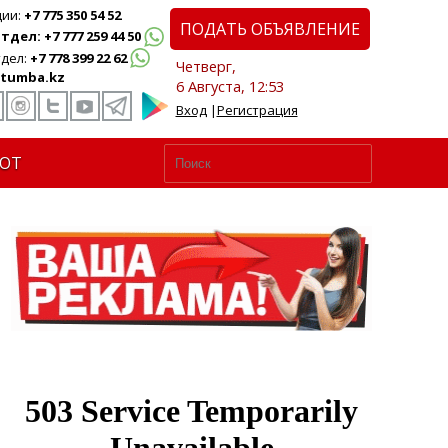
ции:
+7 775 350 54 52
ПОДАТЬ ОБЪЯВЛЕНИЕ
дел: +7 777 259 44 50
дел:
+7 778 399 22 62
Четверг,
tumba.kz
6 Августа, 12:53
Вход
|
Регистрация
ЮТ