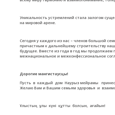
Уникальность устремлений стала залогом суще
на мировой арене.
Сегодня у каждого из нас – членов большой се
причастным к дальнейшему строительству наше
будущее. Вместе из года в год мы продолжаем
межнациональное и межконфессиональное согл
Дорогие мангистаусцы!
Пусть в каждый дом Наурыз мейрамы принесе
Желаю Вам и Вашим семьям здоровья и взаим
Ұлыстың ұлы күні құтты болсын, ағайын!