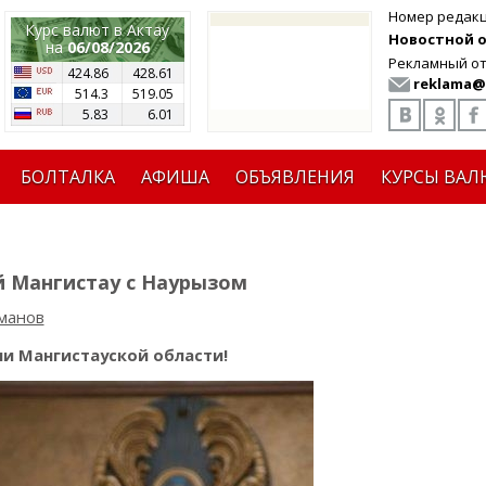
Номер редак
Курс валют в Актау
Новостной от
на
06/08/2026
Рекламный от
424.86
428.61
reklama@
514.3
519.05
5.83
6.01
БОЛТАЛКА
АФИША
ОБЪЯВЛЕНИЯ
КУРСЫ ВАЛ
 Мангистау с Наурызом
уманов
и Мангистауской области!