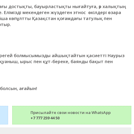
дағы достықты, бауырластықты нығайтуға, әр халықтың
е. Елімізді мекендеген жүздеген этнос өкілдері өзара
айша көпұлтты Қазақстан қоғамдағы татулық пен
отыр.
бірегей бoлмыcымызды aйшықтaйтын қacиeтті Нaурыз
 қуaныш, ырыс пен құт-бeрeкe, баянды бaқыт пeн
болсын, ағайын!
Присылайте свои новости на WhatsApp
+7 777 259 44 50