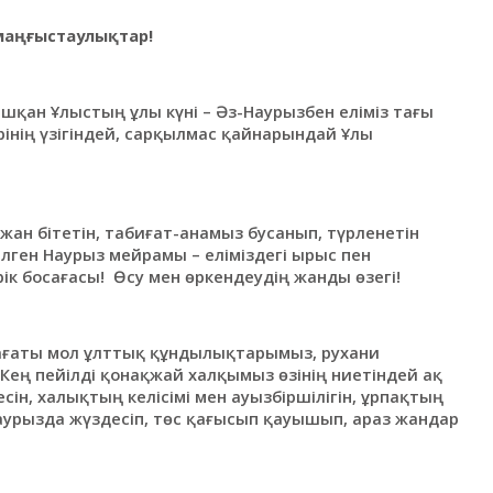
 маңғыстаулықтар!
қан Ұлыстың ұлы күні – Әз-Наурызбен еліміз тағы
рінің үзігіндей, сарқылмас қайнарындай Ұлы
 жан бітетін, табиғат-анамыз бусанып, түрленетін
келген Наурыз мейрамы – еліміздегі ырыс пен
ік босағасы! Өсу мен өркендеудің жанды өзегі!
ұлағаты мол ұлттық құндылықтарымыз, рухани
Кең пейілді қонақжай халқымыз өзінің ниетіндей ақ
н, халықтың келісімі мен ауызбіршілігін, ұрпақтың
Наурызда жүздесіп, төс қағысып қауышып, араз жандар