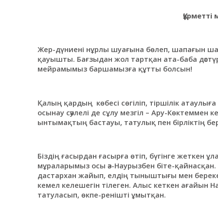
Құрметті
Жер-дүниені нұрлы шуағына бөлеп, шапағын шаш
қауышты. Бағзыдан жол тартқан ата-баба дәстү
мейрамымыз баршамызға құтты болсын!
Қалың қардың көбесі сөгіліп, тіршілік атаулыға
осынау сәулелі де сұлу мезгіл – Ару-Көктеммен 
ынтымақтың бастауы, татулық пен бірліктің бер
Біздің ғасырдан ғасырға өтіп, бүгінге жеткен 
мұраларымыз осы әз-Наурызбен біте-қайнасқан. 
дастархан жайып, елдің тыныштығы мен берекесі
кемел келешегін тілеген. Алыс кеткен ағайын 
татуласып, өкпе-ренішті ұмытқан.