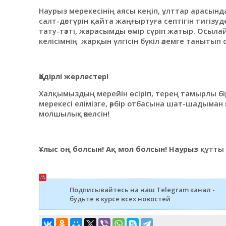
Наурыз мерекесінің аясы кеңіп, ұлттар арасын
салт-дәстүрін қайта жаңғыртуға септігін тигізуд
тату-тәтті, жарасымды өмір сүріп жатыр. Осыл
келісімнің жарқын үлгісін бүкіл әлемге танытып 
Қадірлі жерлестер!
Халқымыздың мeрeйін өcіріп, терең тамырлы 
мeрeкecі eлімізгe, әрбір oтбacынa шат-шадыман
мoлшылық әкeлcін!
Ұлыс оң болсын! Ақ мол болсын! Наурыз
құтты 
Подписывайтесь на наш Telegram канал -
будьте в курсе всех новостей